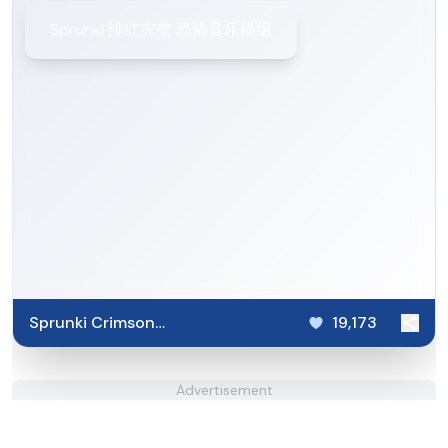
Sprunki 绯红灾变 恐怖音乐模组
Sprunki Crimson
19,173
Cataclysm
Advertisement