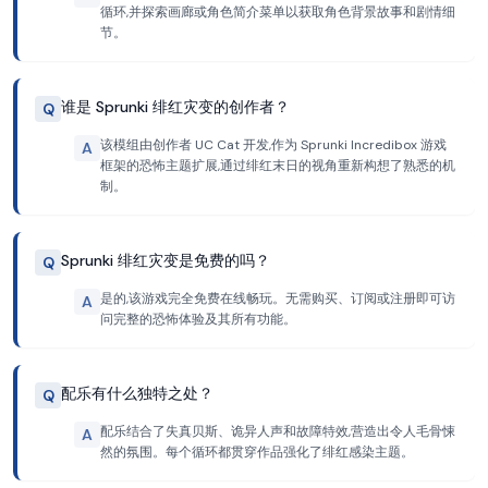
循环,并探索画廊或角色简介菜单以获取角色背景故事和剧情细
节。
谁是 Sprunki 绯红灾变的创作者？
Q
该模组由创作者 UC Cat 开发,作为 Sprunki Incredibox 游戏
A
框架的恐怖主题扩展,通过绯红末日的视角重新构想了熟悉的机
制。
Sprunki 绯红灾变是免费的吗？
Q
是的,该游戏完全免费在线畅玩。无需购买、订阅或注册即可访
A
问完整的恐怖体验及其所有功能。
配乐有什么独特之处？
Q
配乐结合了失真贝斯、诡异人声和故障特效,营造出令人毛骨悚
A
然的氛围。每个循环都贯穿作品强化了绯红感染主题。