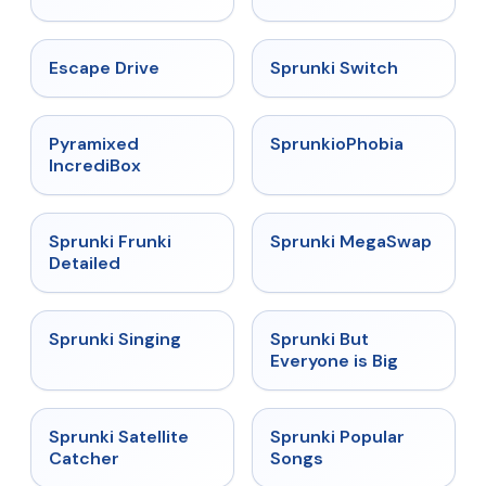
★
4.4
★
4.7
Escape Drive
Sprunki Switch
★
4.6
★
4.5
Pyramixed
SprunkioPhobia
IncrediBox
★
4.7
★
4.5
Sprunki Frunki
Sprunki MegaSwap
Detailed
★
4.6
★
4.5
Sprunki Singing
Sprunki But
Everyone is Big
★
4.4
★
4.6
Sprunki Satellite
Sprunki Popular
Catcher
Songs