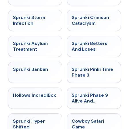
★
4.7
★
4.7
Sprunki Storm
Sprunki Crimson
Infection
Cataclysm
★
4.5
★
4.6
Sprunki Asylum
Sprunki Betters
Treatment
And Loses
★
4.7
★
4.9
Sprunki Banban
Sprunki Pinki Time
Phase 3
★
4.3
★
4.4
Hollows IncrediBox
Sprunki Phase 9
Alive And
Malediction
★
4.5
★
5
Sprunki Hyper
Cowboy Safari
Shifted
Game