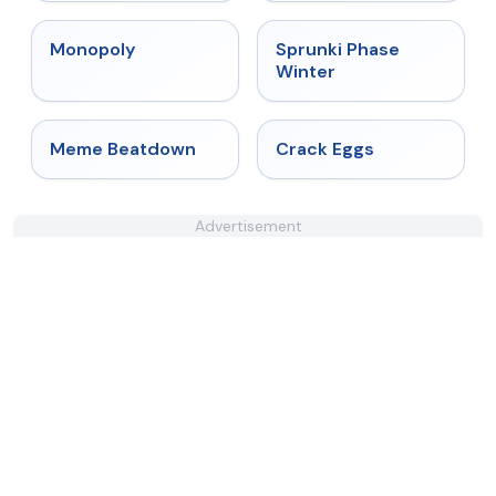
★
4.4
★
4.7
Monopoly
Sprunki Phase
Winter
★
4.4
★
4.4
Meme Beatdown
Crack Eggs
Advertisement