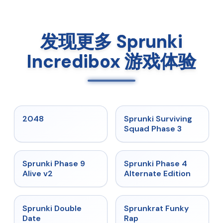
发现更多 Sprunki
Incredibox 游戏体验
★
5
★
4.7
2048
Sprunki Surviving
Squad Phase 3
★
4.6
★
4.7
Sprunki Phase 9
Sprunki Phase 4
Alive v2
Alternate Edition
★
4.5
★
4.7
Sprunki Double
Sprunkrat Funky
Date
Rap