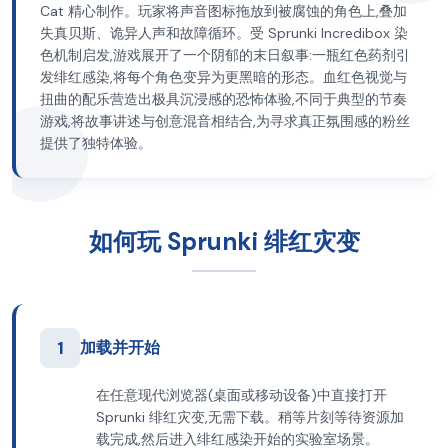
Cat 精心制作。玩家将声音图标拖放到被腐蚀的角色上,叠加
失真贝斯、诡异人声和故障循环。受 Sprunki Incredibox 染
色机制启发,游戏展开了一个阴郁的末日叙事:一瓶红色药剂引
发绯红感染,将每个角色变异为更黑暗的形态。血红色视觉与
扭曲的配乐营造出极具沉浸感的恐怖体验,不同于典型的节奏
游戏,将故事讲述与创意混音相结合,为寻求真正氛围感的粉丝
提供了独特体验。
如何玩 Sprunki 绯红灾变
1
加载并开始
在任意现代浏览器(桌面或移动设备)中直接打开
Sprunki 绯红灾变,无需下载。稍等片刻等待资源加
载完成,然后进入绯红感染开始的实验室场景。