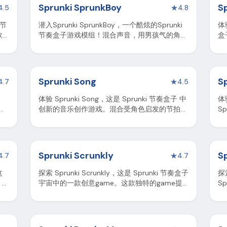
Sprunki SprunkBoy
S
4.5
★
4.8
 节
潜入Sprunki SprunkBoy，一个酷炫的Sprunki
体验
款
节奏盒子游戏模组！混合声音，用男孩气的角色
盒
创作音乐。乐趣在等你！
创
Sprunki Song
Sp
4.7
★
4.5
体验 Sprunki Song，这是 Sprunki 节奏盒子 中
体验
混合
创新的音乐创作游戏。混合受角色启发的节拍，
S
音乐
创作独特的音乐杰作。
角
Sprunki Scrunkly
S
4.7
★
4.7
这
探索 Sprunki Scrunkly，这是 Sprunki 节奏盒子
探索
 游
宇宙中的一款创意game。这款独特的game提
S
供了音乐创作和角色互动的愉快结合。
中