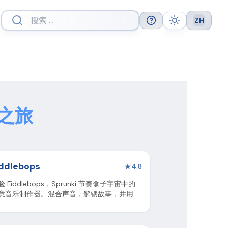
ZH
Help
Theme
Languag
乐之旅
iddlebops
★
4.8
验 Fiddlebops，Sprunki 节奏盒子宇宙中的
意音乐制作器。混合声音，解锁故事，并用迷
的角色创作独特的旋律。