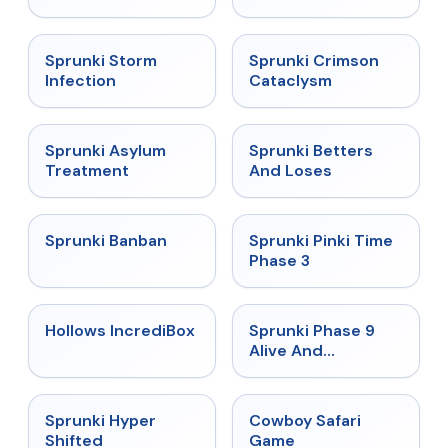
★
4.7
★
4.7
Sprunki Storm
Sprunki Crimson
Infection
Cataclysm
★
4.5
★
4.6
Sprunki Asylum
Sprunki Betters
Treatment
And Loses
★
4.7
★
4.9
Sprunki Banban
Sprunki Pinki Time
Phase 3
★
4.3
★
4.4
Hollows IncrediBox
Sprunki Phase 9
Alive And
Malediction
★
4.5
★
5
Sprunki Hyper
Cowboy Safari
Shifted
Game