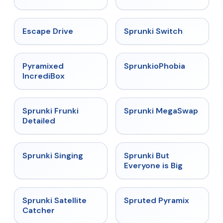
★
4.4
★
4.7
Escape Drive
Sprunki Switch
★
4.6
★
4.5
Pyramixed
SprunkioPhobia
IncrediBox
★
4.7
★
4.5
Sprunki Frunki
Sprunki MegaSwap
Detailed
★
4.6
★
4.5
Sprunki Singing
Sprunki But
Everyone is Big
★
4.4
★
4.9
Sprunki Satellite
Spruted Pyramix
Catcher