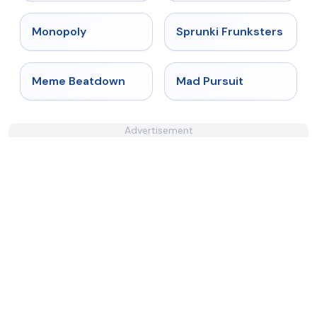
★
4.4
★
4.7
Monopoly
Sprunki Frunksters
★
4.4
★
4.4
Meme Beatdown
Mad Pursuit
Advertisement