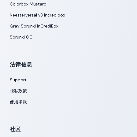
Colorbox Mustard
Neesterversal v3 Incredibox
Gray Sprunki InCrediBox
Sprunki OC
法律信息
Support
隐私政策
使用条款
社区