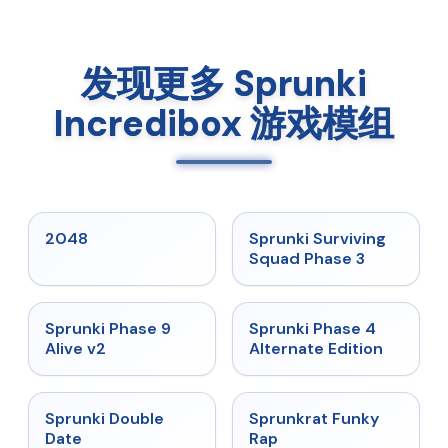
发现更多 Sprunki
Incredibox 游戏模组
★
5
★
4.7
2048
Sprunki Surviving
Squad Phase 3
★
4.6
★
4.7
Sprunki Phase 9
Sprunki Phase 4
Alive v2
Alternate Edition
★
4.5
★
4.7
Sprunki Double
Sprunkrat Funky
Date
Rap