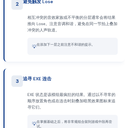
避免触发 Lose
2
相互冲突的音效家族或不平衡的分层通常会将结果
推向 Lose。注意音调和谐，避免在同一节拍上叠加
冲突的人声轨道。
在添加下一层之前注意不和谐的提示。
💡
追寻 EXE 连击
3
EXE 状态是该模组最疯狂的结果。通过以不寻常的
顺序放置角色或在连击时刻叠加暗黑效果图标来追
寻它们。
在掌握基础之后，将非常规组合留到游戏中段再尝
💡
试。