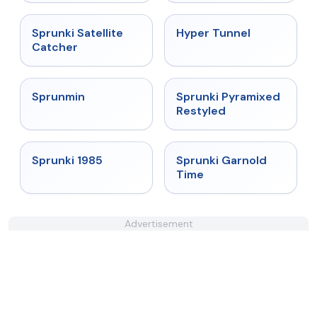
★
4.4
★
4.5
Sprunki Satellite
Hyper Tunnel
Catcher
★
4.4
★
4.3
Sprunmin
Sprunki Pyramixed
Restyled
★
4.9
★
4.6
Sprunki 1985
Sprunki Garnold
Time
Advertisement