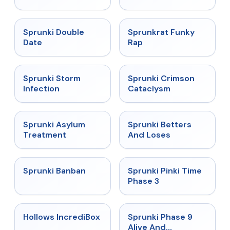
★
4.5
★
4.7
Sprunki Double
Sprunkrat Funky
Date
Rap
★
4.7
★
4.7
Sprunki Storm
Sprunki Crimson
Infection
Cataclysm
★
4.5
★
4.6
Sprunki Asylum
Sprunki Betters
Treatment
And Loses
★
4.7
★
4.9
Sprunki Banban
Sprunki Pinki Time
Phase 3
★
4.3
★
4.4
Hollows IncrediBox
Sprunki Phase 9
Alive And