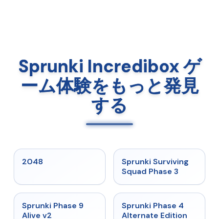
Sprunki Incredibox ゲ
ーム体験をもっと発見
する
★
5
★
4.7
2048
Sprunki Surviving
Squad Phase 3
★
4.6
★
4.7
Sprunki Phase 9
Sprunki Phase 4
Alive v2
Alternate Edition