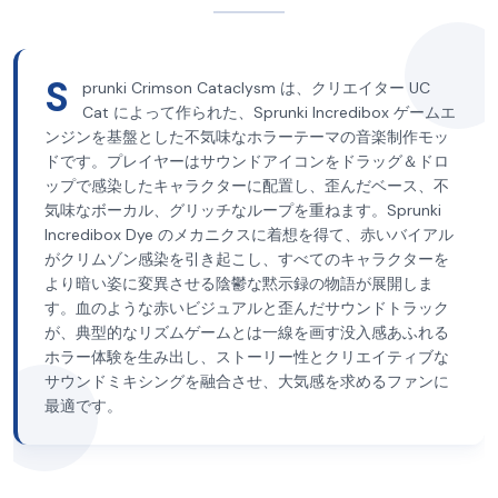
S
prunki Crimson Cataclysm は、クリエイター UC
Cat によって作られた、Sprunki Incredibox ゲームエ
ンジンを基盤とした不気味なホラーテーマの音楽制作モッ
ドです。プレイヤーはサウンドアイコンをドラッグ＆ドロ
ップで感染したキャラクターに配置し、歪んだベース、不
気味なボーカル、グリッチなループを重ねます。Sprunki
Incredibox Dye のメカニクスに着想を得て、赤いバイアル
がクリムゾン感染を引き起こし、すべてのキャラクターを
より暗い姿に変異させる陰鬱な黙示録の物語が展開しま
す。血のような赤いビジュアルと歪んだサウンドトラック
が、典型的なリズムゲームとは一線を画す没入感あふれる
ホラー体験を生み出し、ストーリー性とクリエイティブな
サウンドミキシングを融合させ、大気感を求めるファンに
最適です。