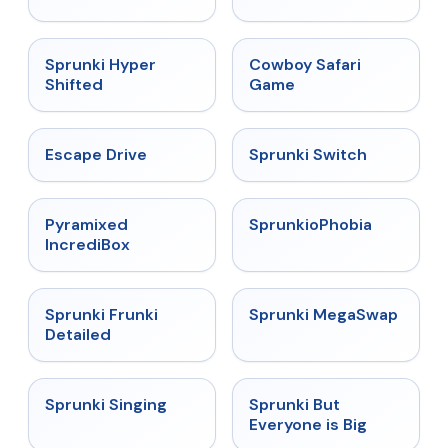
Malediction
★
4.5
★
5
Sprunki Hyper
Cowboy Safari
Shifted
Game
★
4.4
★
4.7
Escape Drive
Sprunki Switch
★
4.6
★
4.5
Pyramixed
SprunkioPhobia
IncrediBox
★
4.7
★
4.5
Sprunki Frunki
Sprunki MegaSwap
Detailed
★
4.6
★
4.5
Sprunki Singing
Sprunki But
Everyone is Big