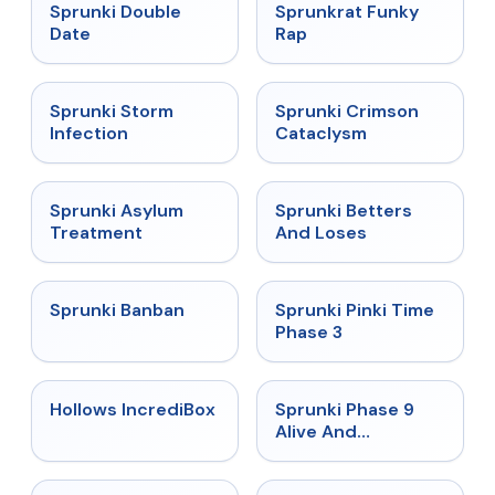
★
4.5
★
4.7
Sprunki Double
Sprunkrat Funky
Date
Rap
★
4.7
★
4.7
Sprunki Storm
Sprunki Crimson
Infection
Cataclysm
★
4.5
★
4.6
Sprunki Asylum
Sprunki Betters
Treatment
And Loses
★
4.7
★
4.9
Sprunki Banban
Sprunki Pinki Time
Phase 3
★
4.3
★
4.4
Hollows IncrediBox
Sprunki Phase 9
Alive And
Malediction