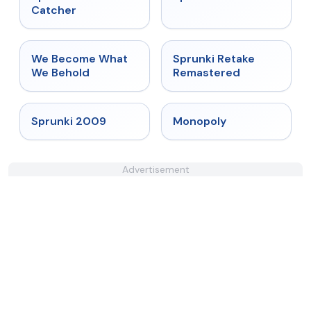
Catcher
★
4.7
★
5
We Become What
Sprunki Retake
We Behold
Remastered
★
4.6
★
4.4
Sprunki 2009
Monopoly
Advertisement