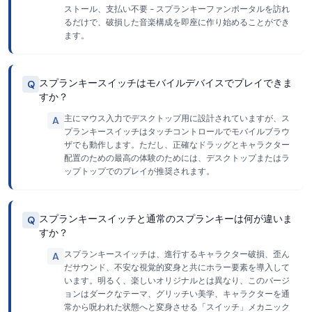
ストール、支払い不要 - スプランキーファンポータルを訪れ
るだけで、破損した音楽構成を即座に作り始めることができ
ます。
スプランキースイッチはモバイルデバイスでプレイできま
Q
すか？
主にマウス入力でデスクトップ用に設計されていますが、ス
A
プランキースイッチはタッチコントロールでモバイルブラウ
ザでも動作します。ただし、正確なドラッグとキャラクター
配置のための最高の体験のためには、デスクトップまたはラ
ップトップでのプレイが推奨されます。
スプランキースイッチと通常のスプランキーは何が違いま
Q
すか？
スプランキースイッチは、進行するキャラクター破損、歪ん
A
だサウンド、不安な視覚的変身と共にホラー要素を導入して
います。明るく、楽しいオリジナルとは異なり、このバージ
ョンはダークなテーマ、グリッチい美学、キャラクターを通
常から呪われた状態へと変身させる「スイッチ」メカニック