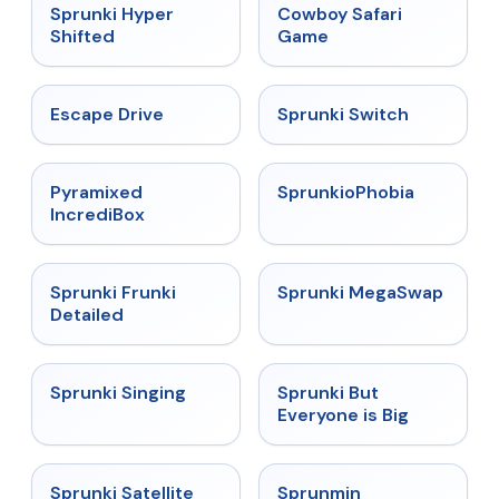
★
4.5
★
5
Sprunki Hyper
Cowboy Safari
Shifted
Game
★
4.4
★
4.7
Escape Drive
Sprunki Switch
★
4.6
★
4.5
Pyramixed
SprunkioPhobia
IncrediBox
★
4.7
★
4.5
Sprunki Frunki
Sprunki MegaSwap
Detailed
★
4.6
★
4.5
Sprunki Singing
Sprunki But
Everyone is Big
★
4.4
★
4.4
Sprunki Satellite
Sprunmin