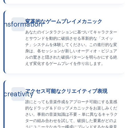
変革的なゲームプレイメカニック
ransformation
あなたのインタラクションに基づいてキャラクター
とサウンドを動的に破損させる革新的な「スイッ
チ」システムを体験してください。この進行的な変
身は、各セッションが新しいオーディオ・ビジュア
ルの驚きと隠された破損パターンを明らかにする絶
えず変化するゲームプレイを作り出します。
アクセス可能なクリエイティブ表現
creativity
誰にとっても音楽作成をアプローチ可能にする直感
的なドラッグ＆ドロップメカニックをお楽しみくだ
さい。事前の音楽知識は不要 - 単に異なるキャラク
ターの組み合わせを試して、破損した要素がどのよ
うにユニークなホラー構成にブレンドするかを発見