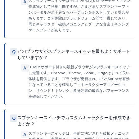
スプランキースイッチは主に1つの特定のホラーモッドファン
A
作成物として利用可能ですが、さまざまなスプランキーファ
ンポータルが若干異なるバージョンをホストしている場合が
あります。コア体験はプラットフォーム間で一貫しており、
同じキャラクター破損メカニックとダークな音楽ミキシング
ゲームプレイがあります。
どのブラウザがスプランキースイッチを最もよくサポート
Q
していますか？
HTML5サポート付きの最新ブラウザがスプランキースイッチ
A
に最適です。Chrome、Firefox、Safari、Edgeはすべて良い
体験を提供します。ブラウザが更新され、JavaScriptが有効
になっていることを確認して、キャラクターアニメーショ
ン、サウンドミキシング、変身効果の最適なパフォーマンス
を確保してください。
スプランキースイッチでカスタムキャラクターを作成でき
Q
ますか？
スプランキースイッチは、事前に決定された破損メカニック
A