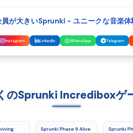
全員が大きいSprunki - ユニークな音楽体
Instagram
LinkedIn
WhatsApp
Telegram
Sprunki Incredibo
★
4.7
★
4.6
viving
Sprunki Phase 9 Alive
Sprunki P