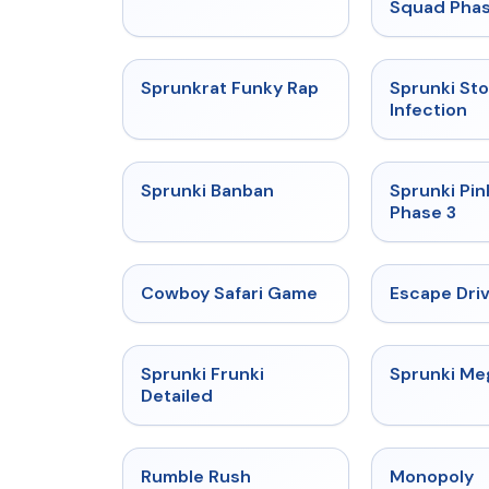
Squad Phas
★
4.7
Sprunkrat Funky Rap
Sprunki St
Infection
★
4.7
Sprunki Banban
Sprunki Pin
Phase 3
★
5
Cowboy Safari Game
Escape Dri
★
4.7
Sprunki Frunki
Sprunki M
Detailed
★
4.4
Rumble Rush
Monopoly