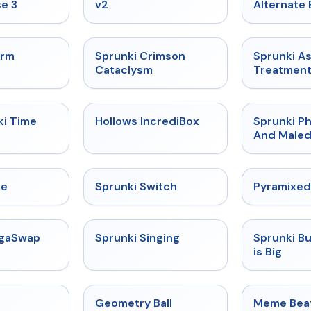
e 3
v2
Alternate 
★
4.7
★
4.7
orm
Sprunki Crimson
Sprunki A
Cataclysm
Treatmen
★
4.9
★
4.3
ki Time
Hollows IncrediBox
Sprunki Ph
And Maled
★
4.4
★
4.7
ve
Sprunki Switch
Pyramixed
★
4.5
★
4.6
egaSwap
Sprunki Singing
Sprunki B
is Big
★
4.4
★
4.3
Geometry Ball
Meme Bea