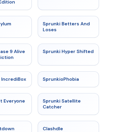
Edition
★
4.5
★
4.6
sylum
Sprunki Betters And
t
Loses
★
4.4
★
4.5
ase 9 Alive
Sprunki Hyper Shifted
iction
★
4.6
★
4.5
 IncrediBox
SprunkioPhobia
★
4.5
★
4.4
ut Everyone
Sprunki Satellite
Catcher
★
4.4
★
4.7
tdown
Clashdle