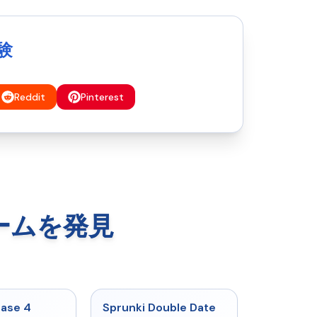
験
Reddit
Pinterest
xゲームを発見
★
4.7
★
4.5
hase 4
Sprunki Double Date