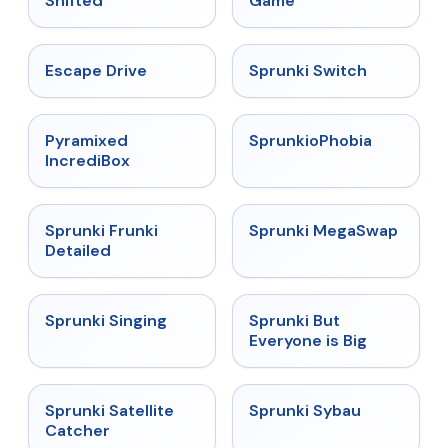
Shifted
Game
★
4.4
★
4.7
Escape Drive
Sprunki Switch
★
4.6
★
4.5
Pyramixed
SprunkioPhobia
IncrediBox
★
4.7
★
4.5
Sprunki Frunki
Sprunki MegaSwap
Detailed
★
4.6
★
4.5
Sprunki Singing
Sprunki But
Everyone is Big
★
4.4
★
5
Sprunki Satellite
Sprunki Sybau
Catcher