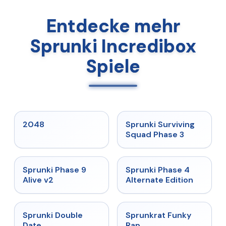
Entdecke mehr
Sprunki Incredibox
Spiele
★
5
★
4.7
2048
Sprunki Surviving
Squad Phase 3
★
4.6
★
4.7
Sprunki Phase 9
Sprunki Phase 4
Alive v2
Alternate Edition
★
4.5
★
4.7
Sprunki Double
Sprunkrat Funky
Date
Rap