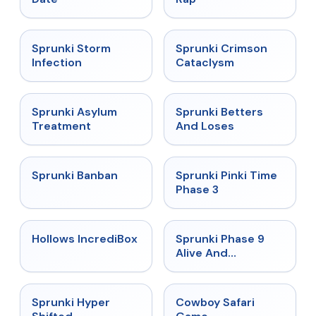
★
4.7
★
4.7
Sprunki Storm
Sprunki Crimson
Infection
Cataclysm
★
4.5
★
4.6
Sprunki Asylum
Sprunki Betters
Treatment
And Loses
★
4.7
★
4.9
Sprunki Banban
Sprunki Pinki Time
Phase 3
★
4.3
★
4.4
Hollows IncrediBox
Sprunki Phase 9
Alive And
Malediction
★
4.5
★
5
Sprunki Hyper
Cowboy Safari