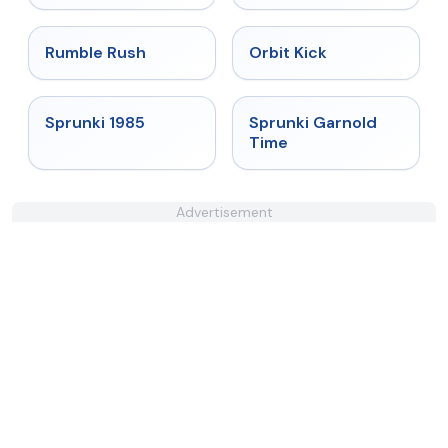
★
4.4
★
4.8
Rumble Rush
Orbit Kick
★
4.9
★
4.6
Sprunki 1985
Sprunki Garnold
Time
Advertisement