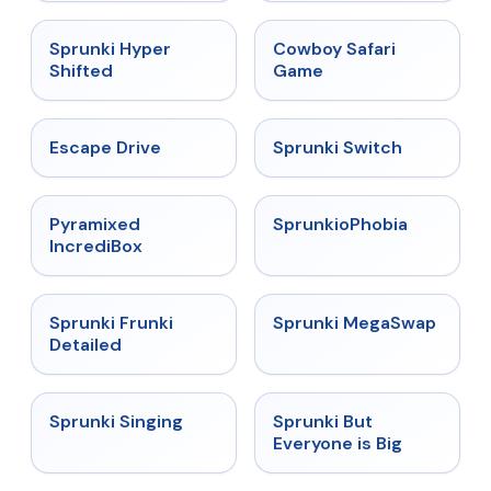
★
4.5
★
5
Sprunki Hyper
Cowboy Safari
Shifted
Game
★
4.4
★
4.7
Escape Drive
Sprunki Switch
★
4.6
★
4.5
Pyramixed
SprunkioPhobia
IncrediBox
★
4.7
★
4.5
Sprunki Frunki
Sprunki MegaSwap
Detailed
★
4.6
★
4.5
Sprunki Singing
Sprunki But
Everyone is Big