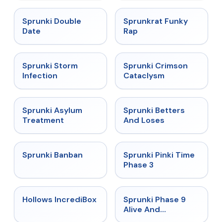
★
4.5
★
4.7
Sprunki Double
Sprunkrat Funky
Date
Rap
★
4.7
★
4.7
Sprunki Storm
Sprunki Crimson
Infection
Cataclysm
★
4.5
★
4.6
Sprunki Asylum
Sprunki Betters
Treatment
And Loses
★
4.7
★
4.9
Sprunki Banban
Sprunki Pinki Time
Phase 3
★
4.3
★
4.4
Hollows IncrediBox
Sprunki Phase 9
Alive And
Malediction