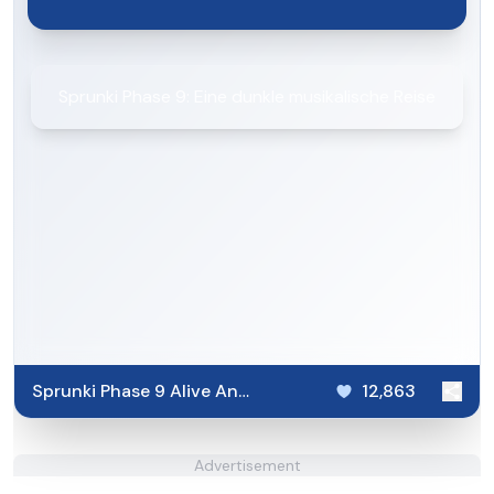
Sprunki Phase 9: Eine dunkle musikalische Reise
Sprunki Phase 9 Alive And
12,863
Malediction
Advertisement