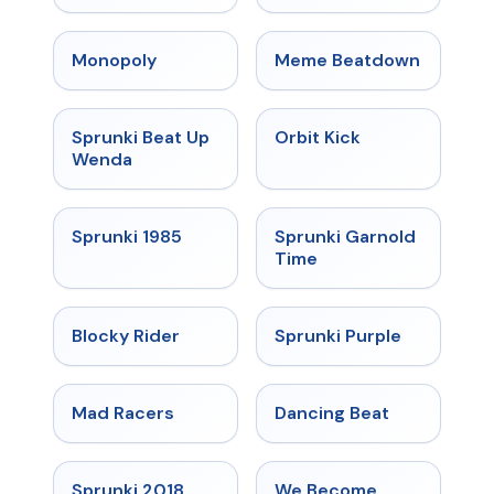
★
4.4
★
4.4
Monopoly
Meme Beatdown
★
4.8
★
4.8
Sprunki Beat Up
Orbit Kick
Wenda
★
4.9
★
4.6
Sprunki 1985
Sprunki Garnold
Time
★
4.9
★
4.4
Blocky Rider
Sprunki Purple
★
4.3
★
4.4
Mad Racers
Dancing Beat
★
4.7
★
4.7
Sprunki 2018
We Become