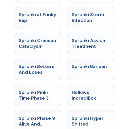
★
4.7
★
4.7
Sprunkrat Funky
Sprunki Storm
Rap
Infection
★
4.7
★
4.5
Sprunki Crimson
Sprunki Asylum
Cataclysm
Treatment
★
4.6
★
4.7
Sprunki Betters
Sprunki Banban
And Loses
★
4.9
★
4.3
Sprunki Pinki
Hollows
Time Phase 3
IncrediBox
★
4.4
★
4.5
Sprunki Phase 9
Sprunki Hyper
Alive And
Shifted