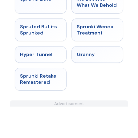
What We Behold
★
4.6
★
4.9
Spruted But its
Sprunki Wenda
Sprunked
Treatment
★
4.5
★
4.9
Hyper Tunnel
Granny
★
5
Sprunki Retake
Remastered
Advertisement