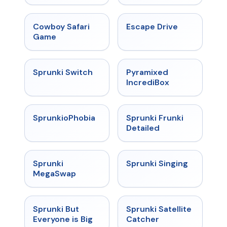
Malediction
★
5
★
4.4
Cowboy Safari
Escape Drive
Game
★
4.7
★
4.6
Sprunki Switch
Pyramixed
IncrediBox
★
4.5
★
4.7
SprunkioPhobia
Sprunki Frunki
Detailed
★
4.5
★
4.6
Sprunki
Sprunki Singing
MegaSwap
★
4.5
★
4.4
Sprunki But
Sprunki Satellite
Everyone is Big
Catcher