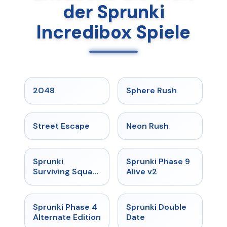
der Sprunki
Incredibox Spiele
★
5
★
5
2048
Sphere Rush
★
5
★
5
Street Escape
Neon Rush
★
4.7
★
4.6
Sprunki
Sprunki Phase 9
Surviving Squad
Alive v2
Phase 3
★
4.7
★
4.5
Sprunki Phase 4
Sprunki Double
Alternate Edition
Date