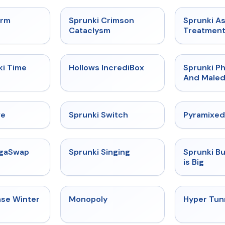
★
4.7
★
4.7
orm
Sprunki Crimson
Sprunki A
Cataclysm
Treatmen
★
4.9
★
4.3
ki Time
Hollows IncrediBox
Sprunki Ph
And Maled
★
4.4
★
4.7
ve
Sprunki Switch
Pyramixed
★
4.5
★
4.6
egaSwap
Sprunki Singing
Sprunki B
is Big
★
4.7
★
4.4
ase Winter
Monopoly
Hyper Tun