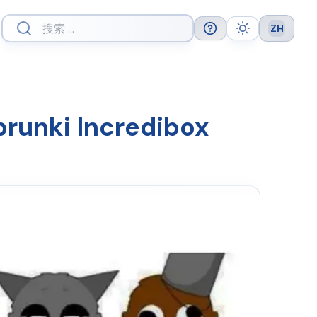
ZH
Help
Theme
Languag
nki Incredibox