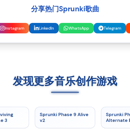
分享热门Sprunki歌曲
Instagram
LinkedIn
WhatsApp
Telegram
发现更多音乐创作游戏
★
4.7
★
4.6
viving
Sprunki Phase 9 Alive
Sprunki P
e 3
v2
Alternate 