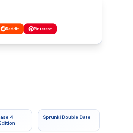
Reddit
Pinterest
★
4.7
★
4.5
hase 4
Sprunki Double Date
Edition