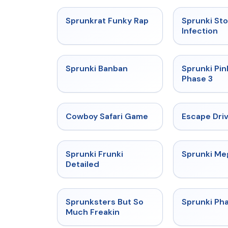
★
4.7
Sprunkrat Funky Rap
Sprunki St
Infection
★
4.7
Sprunki Banban
Sprunki Pin
Phase 3
★
5
Cowboy Safari Game
Escape Dri
★
4.7
Sprunki Frunki
Sprunki M
Detailed
★
4.8
Sprunksters But So
Sprunki Ph
Much Freakin