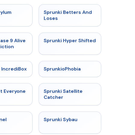
★
4.5
★
4.6
sylum
Sprunki Betters And
t
Loses
★
4.4
★
4.5
ase 9 Alive
Sprunki Hyper Shifted
iction
★
4.6
★
4.5
 IncrediBox
SprunkioPhobia
★
4.5
★
4.4
ut Everyone
Sprunki Satellite
Catcher
★
4.5
★
5
nel
Sprunki Sybau