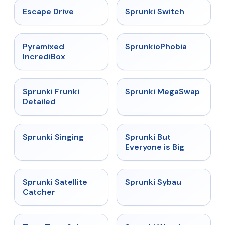
★
4.4
★
4.7
Escape Drive
Sprunki Switch
★
4.6
★
4.5
Pyramixed
SprunkioPhobia
IncrediBox
★
4.7
★
4.5
Sprunki Frunki
Sprunki MegaSwap
Detailed
★
4.6
★
4.5
Sprunki Singing
Sprunki But
Everyone is Big
★
4.4
★
5
Sprunki Satellite
Sprunki Sybau
Catcher