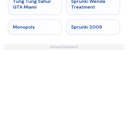
★
4.5
★
4.9
Tung Tung Sahur
Sprunki Wenda
GTA Miami
Treatment
★
4.4
★
4.6
Monopoly
Sprunki 2009
Advertisement