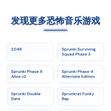
发现更多恐怖音乐游戏
★
5
★
4.7
2048
Sprunki Surviving
Squad Phase 3
★
4.6
★
4.7
Sprunki Phase 9
Sprunki Phase 4
Alive v2
Alternate Edition
★
4.5
★
4.7
Sprunki Double
Sprunkrat Funky
Date
Rap