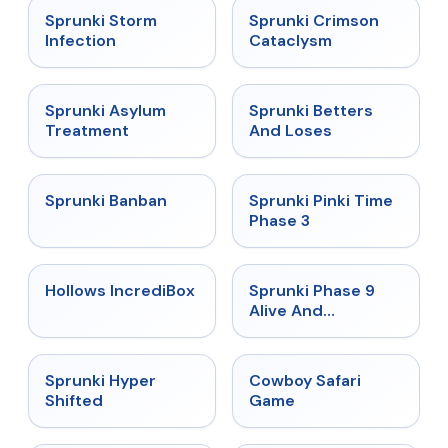
★
4.7
★
4.7
Sprunki Storm
Sprunki Crimson
Infection
Cataclysm
★
4.5
★
4.6
Sprunki Asylum
Sprunki Betters
Treatment
And Loses
★
4.7
★
4.9
Sprunki Banban
Sprunki Pinki Time
Phase 3
★
4.3
★
4.4
Hollows IncrediBox
Sprunki Phase 9
Alive And
Malediction
★
4.5
★
5
Sprunki Hyper
Cowboy Safari
Shifted
Game