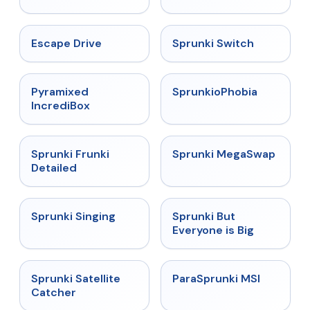
★
4.4
★
4.7
Escape Drive
Sprunki Switch
★
4.6
★
4.5
Pyramixed
SprunkioPhobia
IncrediBox
★
4.7
★
4.5
Sprunki Frunki
Sprunki MegaSwap
Detailed
★
4.6
★
4.5
Sprunki Singing
Sprunki But
Everyone is Big
★
4.4
★
4.4
Sprunki Satellite
ParaSprunki MSI
Catcher