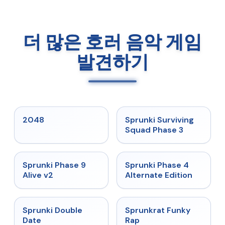
더 많은 호러 음악 게임
발견하기
★
5
★
4.7
2048
Sprunki Surviving
Squad Phase 3
★
4.6
★
4.7
Sprunki Phase 9
Sprunki Phase 4
Alive v2
Alternate Edition
★
4.5
★
4.7
Sprunki Double
Sprunkrat Funky
Date
Rap