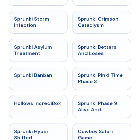
★
4.7
★
4.7
Sprunki Storm
Sprunki Crimson
Infection
Cataclysm
★
4.5
★
4.6
Sprunki Asylum
Sprunki Betters
Treatment
And Loses
★
4.7
★
4.9
Sprunki Banban
Sprunki Pinki Time
Phase 3
★
4.3
★
4.4
Hollows IncrediBox
Sprunki Phase 9
Alive And
Malediction
★
4.5
★
5
Sprunki Hyper
Cowboy Safari
Shifted
Game