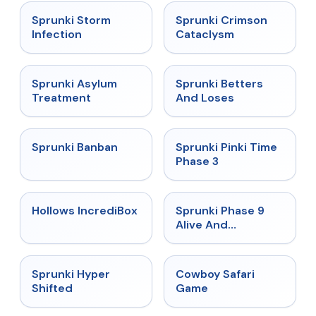
★
4.7
★
4.7
Sprunki Storm
Sprunki Crimson
Infection
Cataclysm
★
4.5
★
4.6
Sprunki Asylum
Sprunki Betters
Treatment
And Loses
★
4.7
★
4.9
Sprunki Banban
Sprunki Pinki Time
Phase 3
★
4.3
★
4.4
Hollows IncrediBox
Sprunki Phase 9
Alive And
Malediction
★
4.5
★
5
Sprunki Hyper
Cowboy Safari
Shifted
Game