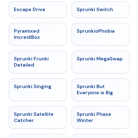
★
4.4
★
4.7
Escape Drive
Sprunki Switch
★
4.6
★
4.5
Pyramixed
SprunkioPhobia
IncrediBox
★
4.7
★
4.5
Sprunki Frunki
Sprunki MegaSwap
Detailed
★
4.6
★
4.5
Sprunki Singing
Sprunki But
Everyone is Big
★
4.4
★
4.7
Sprunki Satellite
Sprunki Phase
Catcher
Winter