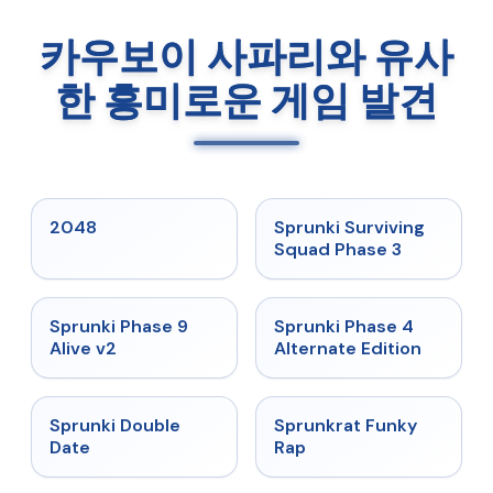
카우보이 사파리와 유사
한 흥미로운 게임 발견
★
5
★
4.7
2048
Sprunki Surviving
Squad Phase 3
★
4.6
★
4.7
Sprunki Phase 9
Sprunki Phase 4
Alive v2
Alternate Edition
★
4.5
★
4.7
Sprunki Double
Sprunkrat Funky
Date
Rap