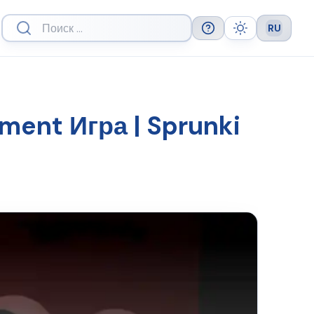
RU
Help
Theme
Languag
tment Игра | Sprunki