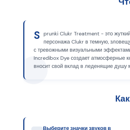
Чт
S
prunki Clukr Treatment - это жутк
персонажа Clukr в темную, злове
с тревожными визуальными эффектами,
Incredibox Dye создает атмосферные к
вносит свой вклад в леденящие душу 
Как
Выберите значки звуков в