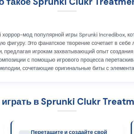
о такое Sprunki Clukr Treatme
ий хоррор-мод популярной игры Sprunki Incredibox,
щую фигуру. Это фанатское творение сочетает в се
 предлагая игрокам захватывающий опыт создания х
омпозиции с помощью игрового процесса перетаскива
мелодии, сочетающие оригинальные биты с элемента
 играть в Sprunki Clukr Treat
Перетащите и создайте свой