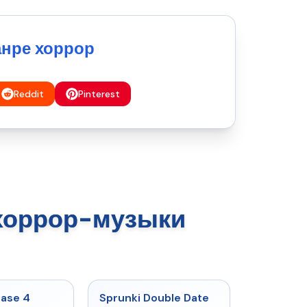
анре хоррор
Reddit
Pinterest
 хоррор-музыки
★
4.7
★
4.5
hase 4
Sprunki Double Date