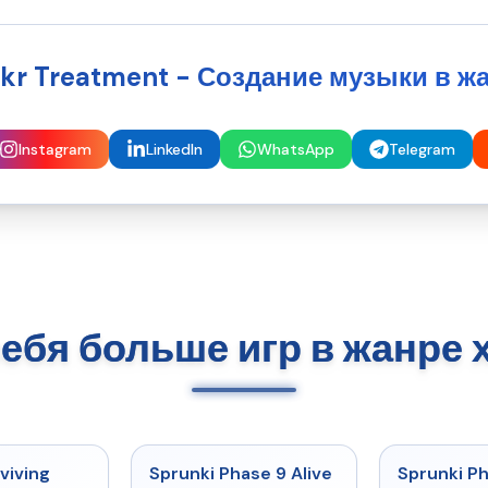
ukr Treatment - Создание музыки в ж
Instagram
LinkedIn
WhatsApp
Telegram
себя больше игр в жанре
★
4.7
★
4.6
viving
Sprunki Phase 9 Alive
Sprunki P