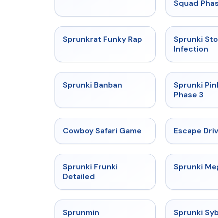
Squad Phas
★
4.7
Sprunkrat Funky Rap
Sprunki St
Infection
★
4.7
Sprunki Banban
Sprunki Pin
Phase 3
★
5
Cowboy Safari Game
Escape Dri
★
4.7
Sprunki Frunki
Sprunki M
Detailed
★
4.4
Sprunmin
Sprunki Sy