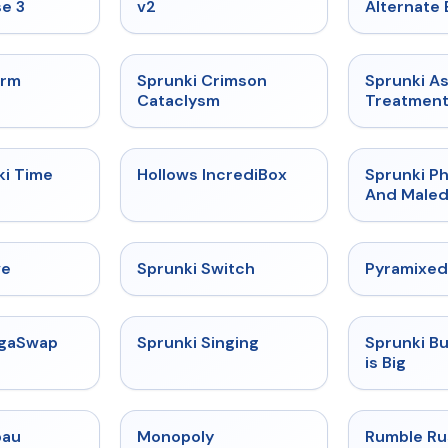
e 3
v2
Alternate 
★
4.7
★
4.7
orm
Sprunki Crimson
Sprunki A
Cataclysm
Treatmen
★
4.9
★
4.3
ki Time
Hollows IncrediBox
Sprunki Ph
And Maled
★
4.4
★
4.7
ve
Sprunki Switch
Pyramixed
★
4.5
★
4.6
egaSwap
Sprunki Singing
Sprunki B
is Big
★
5
★
4.4
bau
Monopoly
Rumble Ru