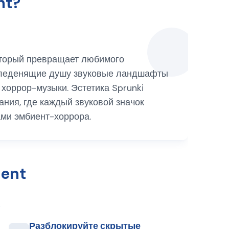
nt?
 который превращает любимого
бе леденящие душу звуковые ландшафты
оррор-музыки. Эстетика Sprunki
ния, где каждый звуковой значок
ми эмбиент-хоррора.
ment
Разблокируйте скрытые