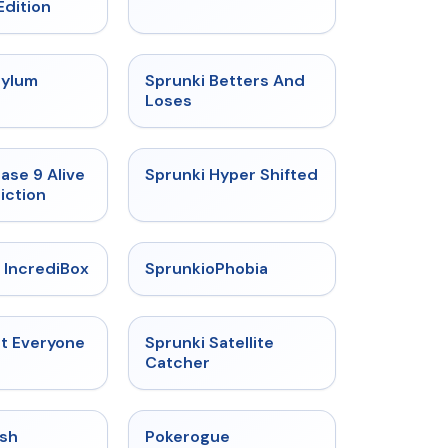
Edition
★
4.5
★
4.6
sylum
Sprunki Betters And
t
Loses
★
4.4
★
4.5
ase 9 Alive
Sprunki Hyper Shifted
iction
★
4.6
★
4.5
 IncrediBox
SprunkioPhobia
★
4.5
★
4.4
ut Everyone
Sprunki Satellite
Catcher
★
4.4
★
4.4
sh
Pokerogue