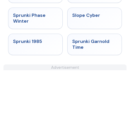
★
4.7
★
4.3
Sprunki Phase
Slope Cyber
Winter
★
4.9
★
4.6
Sprunki 1985
Sprunki Garnold
Time
Advertisement