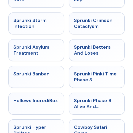
★
4.7
★
4.7
Sprunki Storm
Sprunki Crimson
Infection
Cataclysm
★
4.5
★
4.6
Sprunki Asylum
Sprunki Betters
Treatment
And Loses
★
4.7
★
4.9
Sprunki Banban
Sprunki Pinki Time
Phase 3
★
4.3
★
4.4
Hollows IncrediBox
Sprunki Phase 9
Alive And
Malediction
★
4.5
★
5
Sprunki Hyper
Cowboy Safari