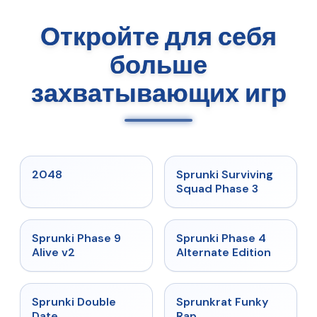
Откройте для себя
больше
захватывающих игр
★
5
★
4.7
2048
Sprunki Surviving
Squad Phase 3
★
4.6
★
4.7
Sprunki Phase 9
Sprunki Phase 4
Alive v2
Alternate Edition
★
4.5
★
4.7
Sprunki Double
Sprunkrat Funky
Date
Rap