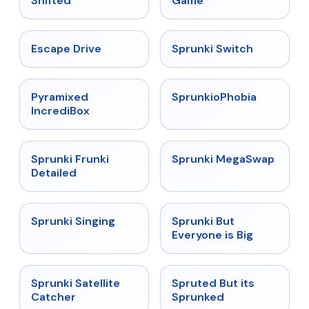
Shifted
Game
★
4.4
★
4.7
Escape Drive
Sprunki Switch
★
4.6
★
4.5
Pyramixed
SprunkioPhobia
IncrediBox
★
4.7
★
4.5
Sprunki Frunki
Sprunki MegaSwap
Detailed
★
4.6
★
4.5
Sprunki Singing
Sprunki But
Everyone is Big
★
4.4
★
4.6
Sprunki Satellite
Spruted But its
Catcher
Sprunked