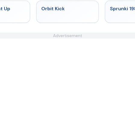
★
4.8
★
4.8
at Up
Orbit Kick
Sprunki 1
Advertisement