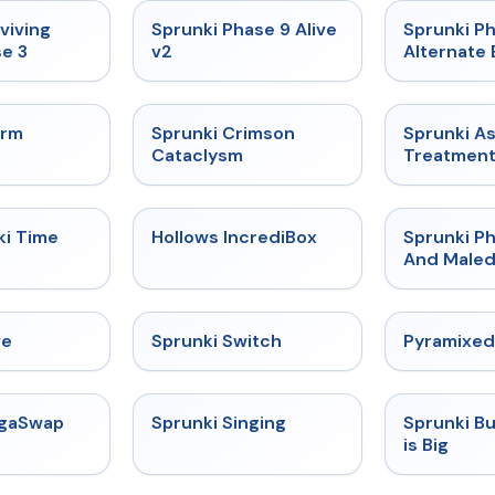
★
4.7
★
4.6
viving
Sprunki Phase 9 Alive
Sprunki P
e 3
v2
Alternate 
★
4.7
★
4.7
orm
Sprunki Crimson
Sprunki A
Cataclysm
Treatmen
★
4.9
★
4.3
ki Time
Hollows IncrediBox
Sprunki Ph
And Maled
★
4.4
★
4.7
ve
Sprunki Switch
Pyramixed
★
4.5
★
4.6
egaSwap
Sprunki Singing
Sprunki B
is Big