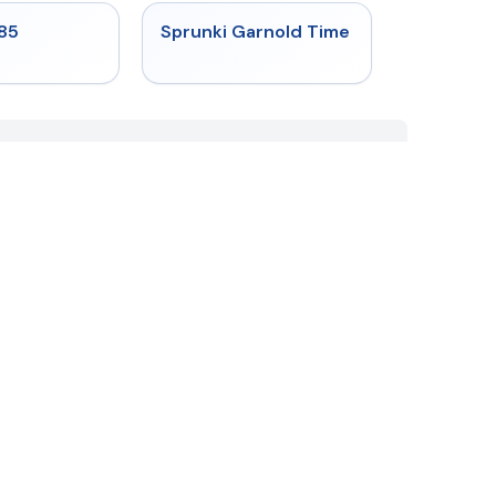
★
4.9
★
4.6
985
Sprunki Garnold Time