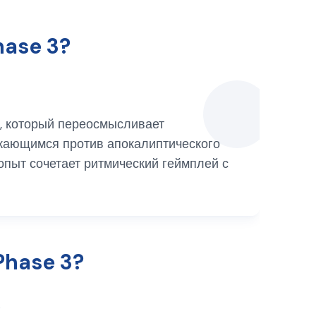
hase 3?
x, который переосмысливает
жающимся против апокалиптического
пыт сочетает ритмический геймплей с
Phase 3?