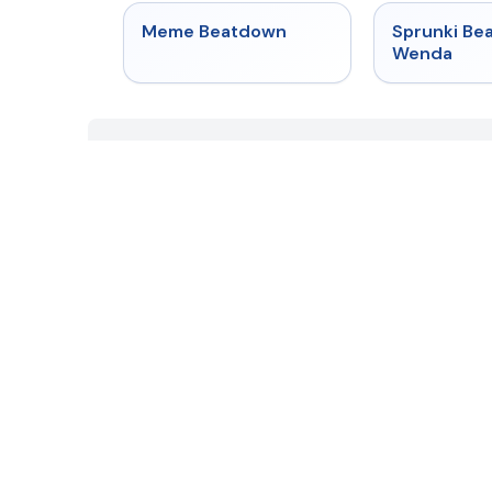
★
4.4
Meme Beatdown
Sprunki Be
Wenda