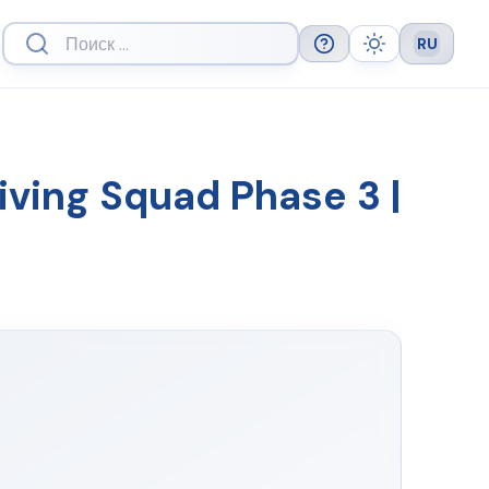
RU
Help
Theme
Languag
iving Squad Phase 3 |