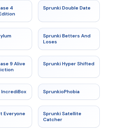
★
4.7
★
4.5
hase 4
Sprunki Double Date
Edition
★
4.5
★
4.6
sylum
Sprunki Betters And
t
Loses
★
4.4
★
4.5
ase 9 Alive
Sprunki Hyper Shifted
iction
★
4.6
★
4.5
 IncrediBox
SprunkioPhobia
★
4.5
★
4.4
ut Everyone
Sprunki Satellite
Catcher