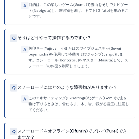
目的は、この楽しいゲーム(Gemu)で雪山をそりでナビゲー
A
ト(Nabigeto)し、障害物を避け、ギフト(Gifuto)を集めるこ
とです。
そりはどうやって操作するのですか？
Q
矢印キー(Yajirushi ki)またはスワイプジェスチャ(Suwai
A
pujemocha)を使用して移動およびジャンプ(Janpu)しま
す。コントロール(Kontororu)をマスター(Masuta)して、ス
ノーロードの斜面を制覇しましょう。
スノーロードにはどのような障害物がありますか？
Q
このエキサイティング(Ekisaitingu)なゲーム(Gemu)で山を
A
駆け下りるときは、雪だるま、木、岩、転がる雪玉に注意し
てください。
スノーロードをオフライン(Ofurain)でプレイ(Purei)でき
Q
ますか？