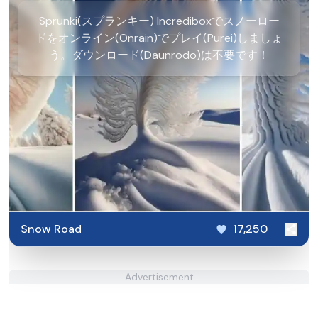
Sprunki(スプランキー) Incrediboxでスノーロー
ドをオンライン(Onrain)でプレイ(Purei)しましょ
う。ダウンロード(Daunrodo)は不要です！
Snow Road
17,250
Advertisement