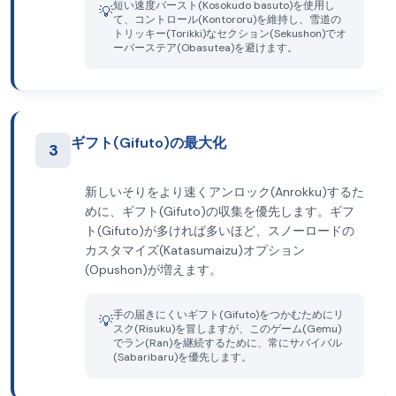
短い速度バースト(Kosokudo basuto)を使用し
💡
て、コントロール(Kontororu)を維持し、雪道の
トリッキー(Torikki)なセクション(Sekushon)でオ
ーバーステア(Obasutea)を避けます。
ギフト(Gifuto)の最大化
3
新しいそりをより速くアンロック(Anrokku)するた
めに、ギフト(Gifuto)の収集を優先します。ギフ
ト(Gifuto)が多ければ多いほど、スノーロードの
カスタマイズ(Katasumaizu)オプション
(Opushon)が増えます。
手の届きにくいギフト(Gifuto)をつかむためにリ
💡
スク(Risuku)を冒しますが、このゲーム(Gemu)
でラン(Ran)を継続するために、常にサバイバル
(Sabaribaru)を優先します。