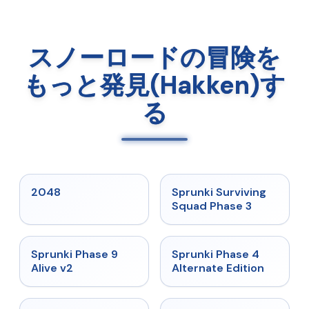
スノーロードの冒険を
もっと発見(Hakken)す
る
★
5
★
4.7
2048
Sprunki Surviving
Squad Phase 3
★
4.6
★
4.7
Sprunki Phase 9
Sprunki Phase 4
Alive v2
Alternate Edition