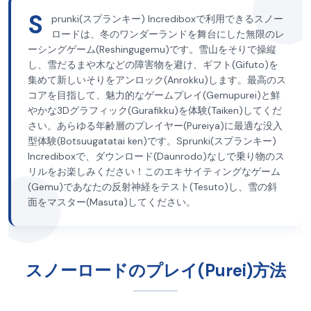
S
prunki(スプランキー) Incrediboxで利用できるスノー
ロードは、冬のワンダーランドを舞台にした無限のレ
ーシングゲーム(Reshingugemu)です。雪山をそりで操縦
し、雪だるまや木などの障害物を避け、ギフト(Gifuto)を
集めて新しいそりをアンロック(Anrokku)します。最高のス
コアを目指して、魅力的なゲームプレイ(Gemupurei)と鮮
やかな3Dグラフィック(Gurafikku)を体験(Taiken)してくだ
さい。あらゆる年齢層のプレイヤー(Pureiya)に最適な没入
型体験(Botsuugatatai ken)です。Sprunki(スプランキー)
Incrediboxで、ダウンロード(Daunrodo)なしで乗り物のス
リルをお楽しみください！このエキサイティングなゲーム
(Gemu)であなたの反射神経をテスト(Tesuto)し、雪の斜
面をマスター(Masuta)してください。
スノーロードのプレイ(Purei)方法