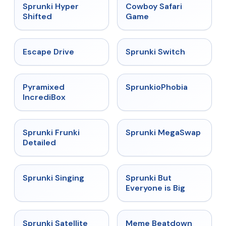
★
4.5
★
5
Sprunki Hyper
Cowboy Safari
Shifted
Game
★
4.4
★
4.7
Escape Drive
Sprunki Switch
★
4.6
★
4.5
Pyramixed
SprunkioPhobia
IncrediBox
★
4.7
★
4.5
Sprunki Frunki
Sprunki MegaSwap
Detailed
★
4.6
★
4.5
Sprunki Singing
Sprunki But
Everyone is Big
★
4.4
★
4.4
Sprunki Satellite
Meme Beatdown