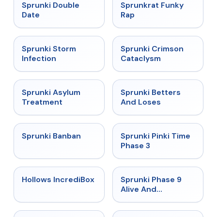
★
4.5
★
4.7
Sprunki Double
Sprunkrat Funky
Date
Rap
★
4.7
★
4.7
Sprunki Storm
Sprunki Crimson
Infection
Cataclysm
★
4.5
★
4.6
Sprunki Asylum
Sprunki Betters
Treatment
And Loses
★
4.7
★
4.9
Sprunki Banban
Sprunki Pinki Time
Phase 3
★
4.3
★
4.4
Hollows IncrediBox
Sprunki Phase 9
Alive And
Malediction