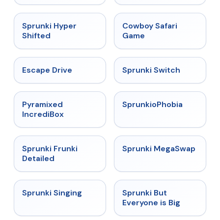
Malediction
★
4.5
★
5
Sprunki Hyper
Cowboy Safari
Shifted
Game
★
4.4
★
4.7
Escape Drive
Sprunki Switch
★
4.6
★
4.5
Pyramixed
SprunkioPhobia
IncrediBox
★
4.7
★
4.5
Sprunki Frunki
Sprunki MegaSwap
Detailed
★
4.6
★
4.5
Sprunki Singing
Sprunki But
Everyone is Big