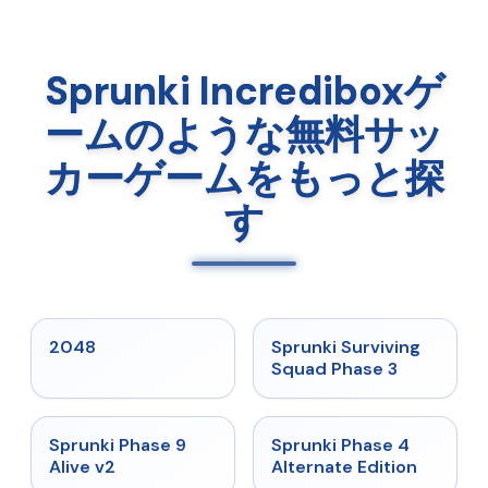
Sprunki Incrediboxゲ
ームのような無料サッ
カーゲームをもっと探
す
★
5
★
4.7
2048
Sprunki Surviving
Squad Phase 3
★
4.6
★
4.7
Sprunki Phase 9
Sprunki Phase 4
Alive v2
Alternate Edition