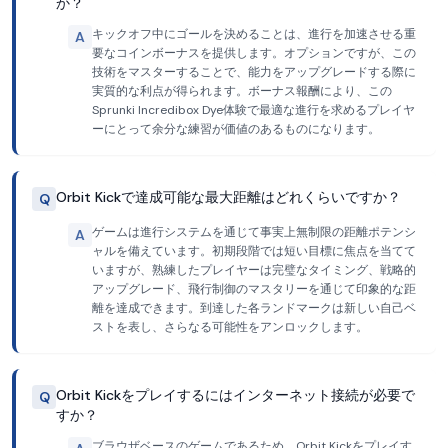
か？
キックオフ中にゴールを決めることは、進行を加速させる重
A
要なコインボーナスを提供します。オプションですが、この
技術をマスターすることで、能力をアップグレードする際に
実質的な利点が得られます。ボーナス報酬により、この
Sprunki Incredibox Dye体験で最適な進行を求めるプレイヤ
ーにとって余分な練習が価値のあるものになります。
Orbit Kickで達成可能な最大距離はどれくらいですか？
Q
ゲームは進行システムを通じて事実上無制限の距離ポテンシ
A
ャルを備えています。初期段階では短い目標に焦点を当てて
いますが、熟練したプレイヤーは完璧なタイミング、戦略的
アップグレード、飛行制御のマスタリーを通じて印象的な距
離を達成できます。到達した各ランドマークは新しい自己ベ
ストを表し、さらなる可能性をアンロックします。
Orbit Kickをプレイするにはインターネット接続が必要で
Q
すか？
ブラウザベースのゲームであるため、Orbit Kickをプレイす