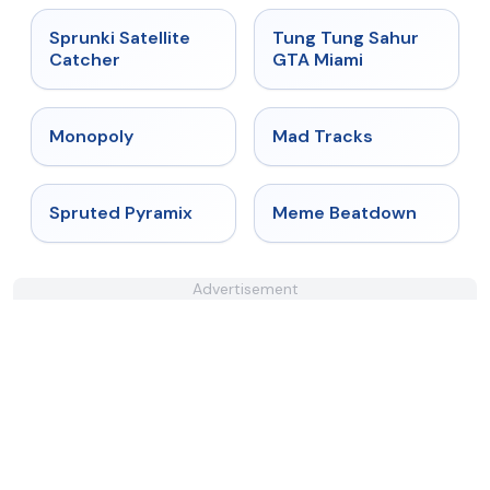
★
4.4
★
4.5
Sprunki Satellite
Tung Tung Sahur
Catcher
GTA Miami
★
4.4
★
4.8
Monopoly
Mad Tracks
★
4.9
★
4.4
Spruted Pyramix
Meme Beatdown
Advertisement