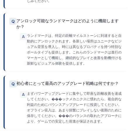
しみください。
アンロック可能なランドマークはどのように機能します
Q
か？
ランドマークは、特定の距離マイルストーンに到達すると自
A
動的にアンロックされます。各新しい場所はユニークなビジ
ュアル背景を導入し、時には異なるプロパティを持つ特別な
ボールタイプも提供します。これらのランドマークは進行の
マーカーとして機能し、継続的なプレイと改善を動機付ける
新鮮なビジュアル体験を提供します。
初心者にとって最高のアップグレード戦略は何ですか？
Q
まずパワーアップグレードに集中して即座な距離改善を達成
A
してください。���ックメカニクスに慣れたら、複合的な
利益のためにバウンスアップグレードに投資してください。
オフライン収入は、あまり頻繁にプレイしない後期のために
保存してください。���のバランスの取れたアプローチに
より、ゲームでの安定した前進が保証されます。