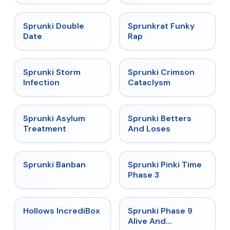
★
4.5
★
4.7
Sprunki Double
Sprunkrat Funky
Date
Rap
★
4.7
★
4.7
Sprunki Storm
Sprunki Crimson
Infection
Cataclysm
★
4.5
★
4.6
Sprunki Asylum
Sprunki Betters
Treatment
And Loses
★
4.7
★
4.9
Sprunki Banban
Sprunki Pinki Time
Phase 3
★
4.3
★
4.4
Hollows IncrediBox
Sprunki Phase 9
Alive And