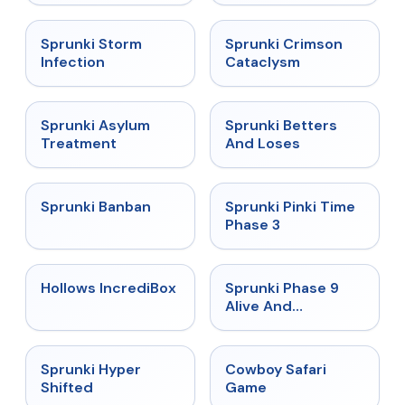
★
4.7
★
4.7
Sprunki Storm
Sprunki Crimson
Infection
Cataclysm
★
4.5
★
4.6
Sprunki Asylum
Sprunki Betters
Treatment
And Loses
★
4.7
★
4.9
Sprunki Banban
Sprunki Pinki Time
Phase 3
★
4.3
★
4.4
Hollows IncrediBox
Sprunki Phase 9
Alive And
Malediction
★
4.5
★
5
Sprunki Hyper
Cowboy Safari
Shifted
Game