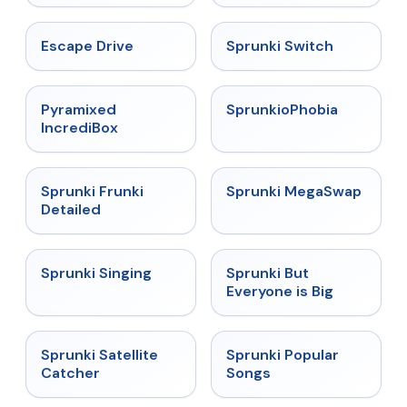
★
4.4
★
4.7
Escape Drive
Sprunki Switch
★
4.6
★
4.5
Pyramixed
SprunkioPhobia
IncrediBox
★
4.7
★
4.5
Sprunki Frunki
Sprunki MegaSwap
Detailed
★
4.6
★
4.5
Sprunki Singing
Sprunki But
Everyone is Big
★
4.4
★
4.6
Sprunki Satellite
Sprunki Popular
Catcher
Songs