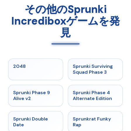
その他のSprunki
Incrediboxゲームを発
見
★
5
★
4.7
2048
Sprunki Surviving
Squad Phase 3
★
4.6
★
4.7
Sprunki Phase 9
Sprunki Phase 4
Alive v2
Alternate Edition
★
4.5
★
4.7
Sprunki Double
Sprunkrat Funky
Date
Rap