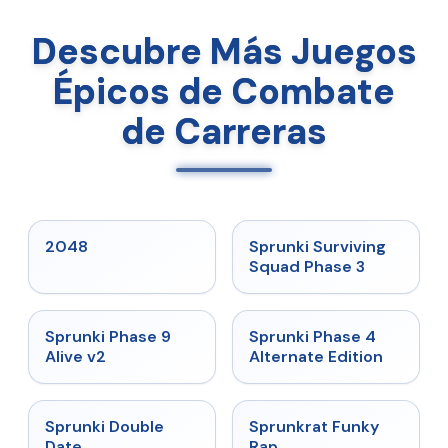
Descubre Más Juegos
Épicos de Combate
de Carreras
★
5
★
4.7
2048
Sprunki Surviving
Squad Phase 3
★
4.6
★
4.7
Sprunki Phase 9
Sprunki Phase 4
Alive v2
Alternate Edition
★
4.5
★
4.7
Sprunki Double
Sprunkrat Funky
Date
Rap