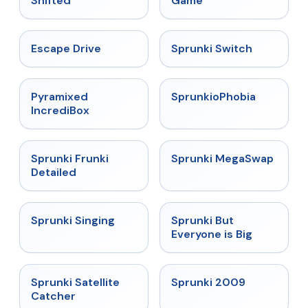
Shifted
Game
★
4.4
★
4.7
Escape Drive
Sprunki Switch
★
4.6
★
4.5
Pyramixed
SprunkioPhobia
IncrediBox
★
4.7
★
4.5
Sprunki Frunki
Sprunki MegaSwap
Detailed
★
4.6
★
4.5
Sprunki Singing
Sprunki But
Everyone is Big
★
4.4
★
4.6
Sprunki Satellite
Sprunki 2009
Catcher