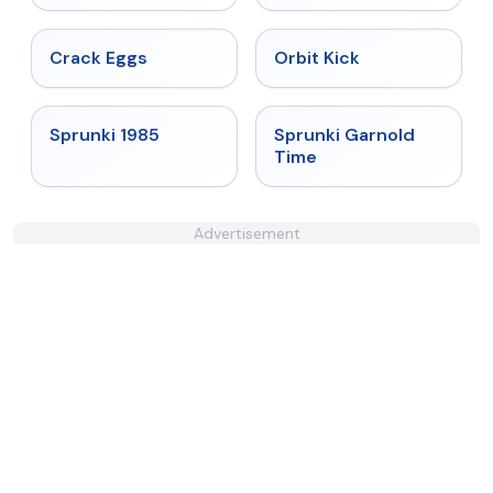
★
4.4
★
4.8
Crack Eggs
Orbit Kick
★
4.9
★
4.6
Sprunki 1985
Sprunki Garnold
Time
Advertisement