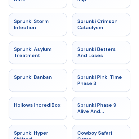
★
4.7
★
4.7
Sprunki Storm
Sprunki Crimson
Infection
Cataclysm
★
4.5
★
4.6
Sprunki Asylum
Sprunki Betters
Treatment
And Loses
★
4.7
★
4.9
Sprunki Banban
Sprunki Pinki Time
Phase 3
★
4.3
★
4.4
Hollows IncrediBox
Sprunki Phase 9
Alive And
Malediction
★
4.5
★
5
Sprunki Hyper
Cowboy Safari