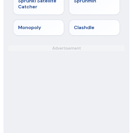
Sprunki Satellite
Sprunmin
Catcher
★
4.4
★
4.7
Monopoly
Clashdle
Advertisement