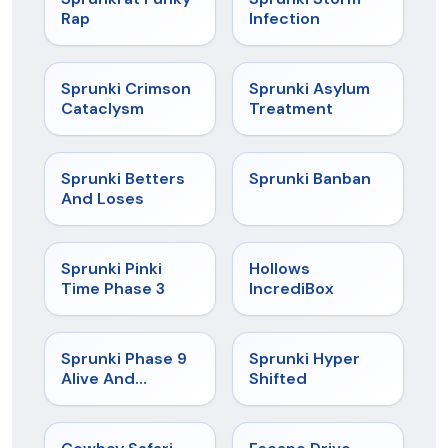
Rap
Infection
★
4.7
★
4.5
Sprunki Crimson
Sprunki Asylum
Cataclysm
Treatment
★
4.6
★
4.7
Sprunki Betters
Sprunki Banban
And Loses
★
4.9
★
4.3
Sprunki Pinki
Hollows
Time Phase 3
IncrediBox
★
4.4
★
4.5
Sprunki Phase 9
Sprunki Hyper
Alive And
Shifted
Malediction
★
5
★
4.4