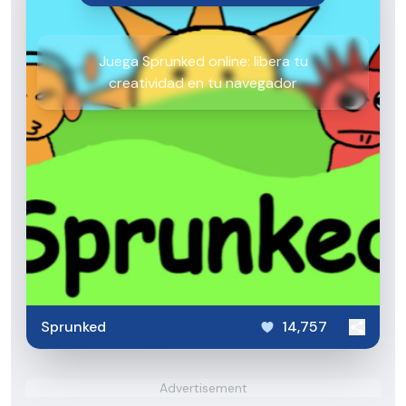
Juega Sprunked online: libera tu
creatividad en tu navegador
Sprunked
14,757
Advertisement