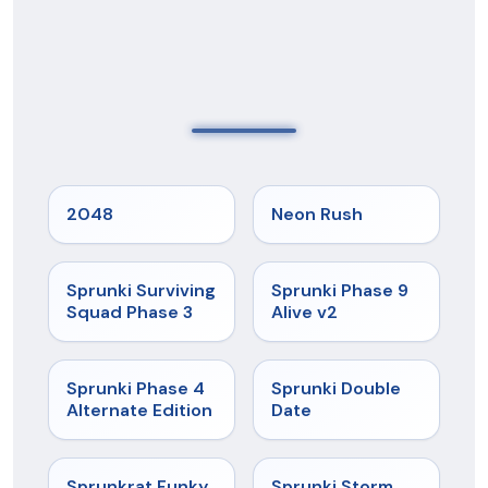
★
5
★
5
2048
Neon Rush
★
4.7
★
4.6
Sprunki Surviving
Sprunki Phase 9
Squad Phase 3
Alive v2
★
4.7
★
4.5
Sprunki Phase 4
Sprunki Double
Alternate Edition
Date
★
4.7
★
4.7
Sprunkrat Funky
Sprunki Storm