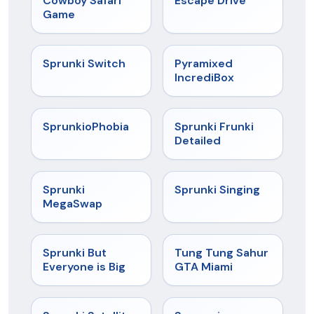
Cowboy Safari
Escape Drive
Game
★
4.7
★
4.6
Sprunki Switch
Pyramixed
IncrediBox
★
4.5
★
4.7
SprunkioPhobia
Sprunki Frunki
Detailed
★
4.5
★
4.6
Sprunki
Sprunki Singing
MegaSwap
★
4.5
★
4.5
Sprunki But
Tung Tung Sahur
Everyone is Big
GTA Miami
★
4.4
★
4.4