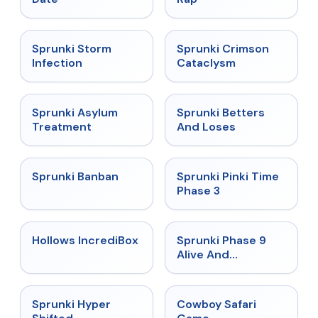
★
4.7
★
4.7
Sprunki Storm
Sprunki Crimson
Infection
Cataclysm
★
4.5
★
4.6
Sprunki Asylum
Sprunki Betters
Treatment
And Loses
★
4.7
★
4.9
Sprunki Banban
Sprunki Pinki Time
Phase 3
★
4.3
★
4.4
Hollows IncrediBox
Sprunki Phase 9
Alive And
Malediction
★
4.5
★
5
Sprunki Hyper
Cowboy Safari