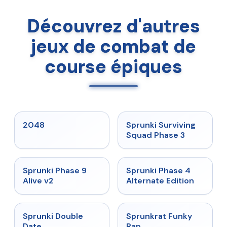
Découvrez d'autres
jeux de combat de
course épiques
★
5
★
4.7
2048
Sprunki Surviving
Squad Phase 3
★
4.6
★
4.7
Sprunki Phase 9
Sprunki Phase 4
Alive v2
Alternate Edition
★
4.5
★
4.7
Sprunki Double
Sprunkrat Funky
Date
Rap