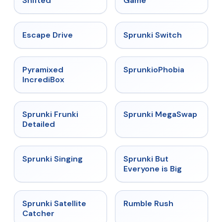
Shifted
Game
★
4.4
★
4.7
Escape Drive
Sprunki Switch
★
4.6
★
4.5
Pyramixed
SprunkioPhobia
IncrediBox
★
4.7
★
4.5
Sprunki Frunki
Sprunki MegaSwap
Detailed
★
4.6
★
4.5
Sprunki Singing
Sprunki But
Everyone is Big
★
4.4
★
4.4
Sprunki Satellite
Rumble Rush
Catcher