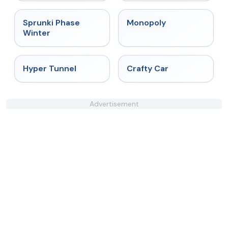
★
4.7
★
4.4
Sprunki Phase
Monopoly
Winter
★
4.5
★
4.4
Hyper Tunnel
Crafty Car
Advertisement