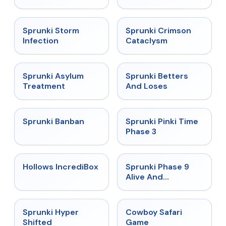
★
4.7
★
4.7
Sprunki Storm
Sprunki Crimson
Infection
Cataclysm
★
4.5
★
4.6
Sprunki Asylum
Sprunki Betters
Treatment
And Loses
★
4.7
★
4.9
Sprunki Banban
Sprunki Pinki Time
Phase 3
★
4.3
★
4.4
Hollows IncrediBox
Sprunki Phase 9
Alive And
Malediction
★
4.5
★
5
Sprunki Hyper
Cowboy Safari
Shifted
Game