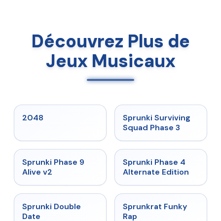
Découvrez Plus de
Jeux Musicaux
★
5
★
4.7
2048
Sprunki Surviving
Squad Phase 3
★
4.6
★
4.7
Sprunki Phase 9
Sprunki Phase 4
Alive v2
Alternate Edition
★
4.5
★
4.7
Sprunki Double
Sprunkrat Funky
Date
Rap