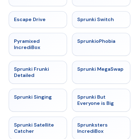
★
4.4
★
4.7
Escape Drive
Sprunki Switch
★
4.6
★
4.5
Pyramixed
SprunkioPhobia
IncrediBox
★
4.7
★
4.5
Sprunki Frunki
Sprunki MegaSwap
Detailed
★
4.6
★
4.5
Sprunki Singing
Sprunki But
Everyone is Big
★
4.4
★
5
Sprunki Satellite
Sprunksters
Catcher
IncrediBox