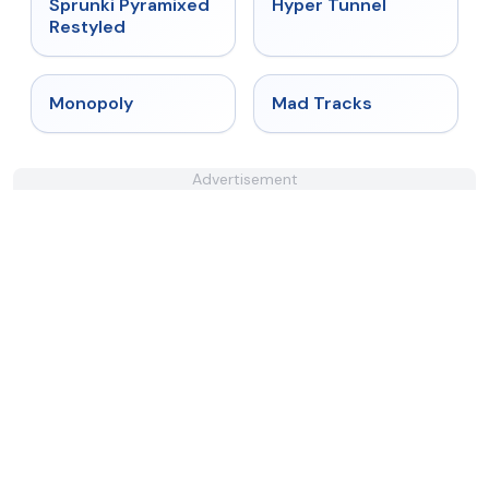
★
4.3
★
4.5
Sprunki Pyramixed
Hyper Tunnel
Restyled
★
4.4
★
4.8
Monopoly
Mad Tracks
Advertisement