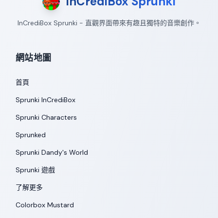
InCrediBox Sprunki
InCrediBox Sprunki - 直觀界面帶來有趣且獨特的音樂創作。
網站地圖
首頁
Sprunki InCrediBox
Sprunki Characters
Sprunked
Sprunki Dandy's World
Sprunki 遊戲
了解更多
Colorbox Mustard