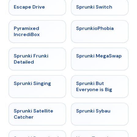
★
4.4
★
4.7
Escape Drive
Sprunki Switch
★
4.6
★
4.5
Pyramixed
SprunkioPhobia
IncrediBox
★
4.7
★
4.5
Sprunki Frunki
Sprunki MegaSwap
Detailed
★
4.6
★
4.5
Sprunki Singing
Sprunki But
Everyone is Big
★
4.4
★
5
Sprunki Satellite
Sprunki Sybau
Catcher