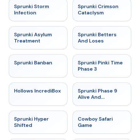
★
4.7
★
4.7
Sprunki Storm
Sprunki Crimson
Infection
Cataclysm
★
4.5
★
4.6
Sprunki Asylum
Sprunki Betters
Treatment
And Loses
★
4.7
★
4.9
Sprunki Banban
Sprunki Pinki Time
Phase 3
★
4.3
★
4.4
Hollows IncrediBox
Sprunki Phase 9
Alive And
Malediction
★
4.5
★
5
Sprunki Hyper
Cowboy Safari
Shifted
Game