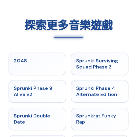
探索更多音樂遊戲
★
5
★
4.7
2048
Sprunki Surviving
Squad Phase 3
★
4.6
★
4.7
Sprunki Phase 9
Sprunki Phase 4
Alive v2
Alternate Edition
★
4.5
★
4.7
Sprunki Double
Sprunkrat Funky
Date
Rap