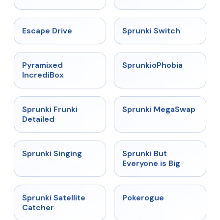
★
4.4
★
4.7
Escape Drive
Sprunki Switch
★
4.6
★
4.5
Pyramixed
SprunkioPhobia
IncrediBox
★
4.7
★
4.5
Sprunki Frunki
Sprunki MegaSwap
Detailed
★
4.6
★
4.5
Sprunki Singing
Sprunki But
Everyone is Big
★
4.4
★
4.4
Sprunki Satellite
Pokerogue
Catcher