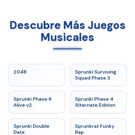
Descubre Más Juegos
Musicales
★
5
★
4.7
2048
Sprunki Surviving
Squad Phase 3
★
4.6
★
4.7
Sprunki Phase 9
Sprunki Phase 4
Alive v2
Alternate Edition
★
4.5
★
4.7
Sprunki Double
Sprunkrat Funky
Date
Rap