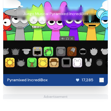
Juego Musical Pyramixed IncrediBox
Pyramixed IncrediBox
17,285
Advertisement