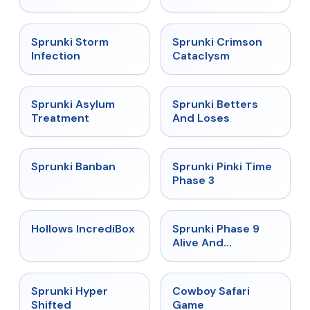
★
4.7
★
4.7
Sprunki Storm
Sprunki Crimson
Infection
Cataclysm
★
4.5
★
4.6
Sprunki Asylum
Sprunki Betters
Treatment
And Loses
★
4.7
★
4.9
Sprunki Banban
Sprunki Pinki Time
Phase 3
★
4.3
★
4.4
Hollows IncrediBox
Sprunki Phase 9
Alive And
Malediction
★
4.5
★
5
Sprunki Hyper
Cowboy Safari
Shifted
Game