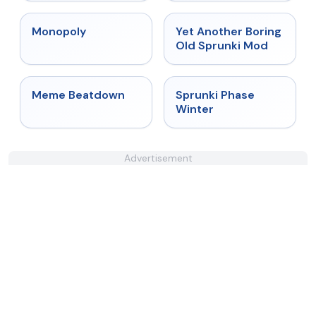
★
4.4
★
4.6
Monopoly
Yet Another Boring
Old Sprunki Mod
★
4.4
★
4.7
Meme Beatdown
Sprunki Phase
Winter
Advertisement