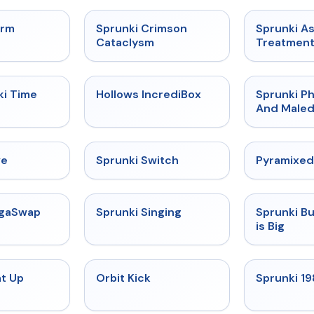
★
4.7
★
4.7
orm
Sprunki Crimson
Sprunki A
Cataclysm
Treatmen
★
4.9
★
4.3
ki Time
Hollows IncrediBox
Sprunki Ph
And Maled
★
4.4
★
4.7
ve
Sprunki Switch
Pyramixed
★
4.5
★
4.6
egaSwap
Sprunki Singing
Sprunki B
is Big
★
4.8
★
4.8
at Up
Orbit Kick
Sprunki 1