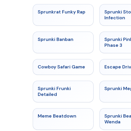
★
4.7
Sprunkrat Funky Rap
Sprunki St
Infection
★
4.7
Sprunki Banban
Sprunki Pin
Phase 3
★
5
Cowboy Safari Game
Escape Dri
★
4.7
Sprunki Frunki
Sprunki M
Detailed
★
4.4
Meme Beatdown
Sprunki Be
Wenda