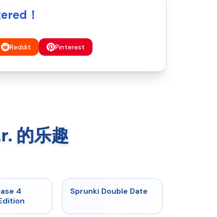
tered！
Reddit
Pinterest
.r. 的乐趣
★
4.7
★
4.5
hase 4
Sprunki Double Date
Edition