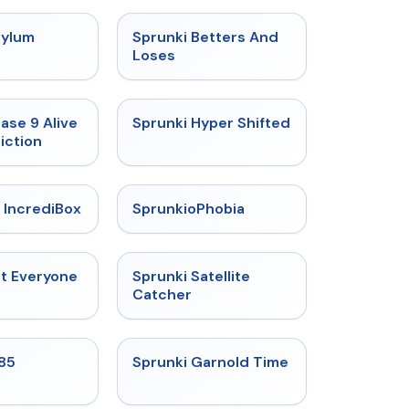
★
4.5
★
4.6
sylum
Sprunki Betters And
t
Loses
★
4.4
★
4.5
ase 9 Alive
Sprunki Hyper Shifted
iction
★
4.6
★
4.5
 IncrediBox
SprunkioPhobia
★
4.5
★
4.4
ut Everyone
Sprunki Satellite
Catcher
★
4.9
★
4.6
985
Sprunki Garnold Time