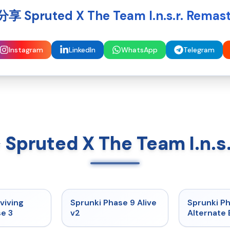
 Spruted X The Team I.n.s.r. Remas
Instagram
LinkedIn
WhatsApp
Telegram
pruted X The Team I.n.s
★
4.7
★
4.6
viving
Sprunki Phase 9 Alive
Sprunki P
e 3
v2
Alternate 