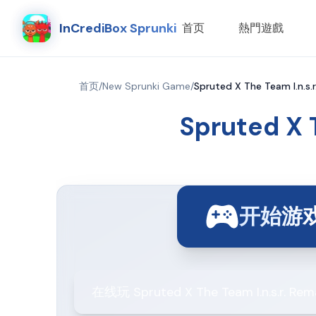
InCrediBox Sprunki
首页
熱門遊戲
首页
/
New Sprunki Game
/
Spruted X The Team I
Spruted 
开始游
在线玩 Spruted X The Team I.n.s.r.