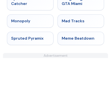
Catcher
GTA Miami
★
4.4
★
4.8
Monopoly
Mad Tracks
★
4.9
★
4.4
Spruted Pyramix
Meme Beatdown
Advertisement