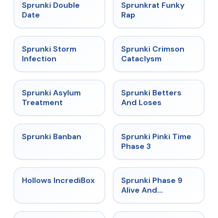
★
4.5
★
4.7
Sprunki Double
Sprunkrat Funky
Date
Rap
★
4.7
★
4.7
Sprunki Storm
Sprunki Crimson
Infection
Cataclysm
★
4.5
★
4.6
Sprunki Asylum
Sprunki Betters
Treatment
And Loses
★
4.7
★
4.9
Sprunki Banban
Sprunki Pinki Time
Phase 3
★
4.3
★
4.4
Hollows IncrediBox
Sprunki Phase 9
Alive And
Malediction