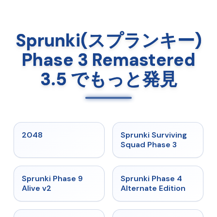
Sprunki(スプランキー)
Phase 3 Remastered
3.5 でもっと発見
★
5
★
4.7
2048
Sprunki Surviving
Squad Phase 3
★
4.6
★
4.7
Sprunki Phase 9
Sprunki Phase 4
Alive v2
Alternate Edition