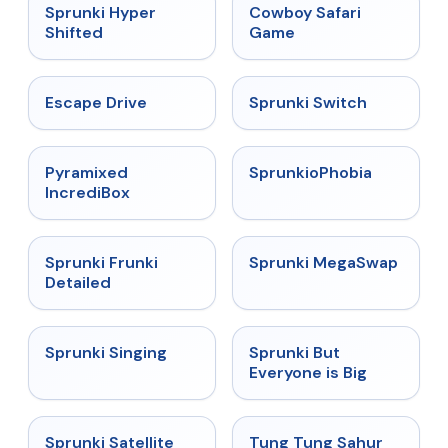
★
4.5
★
5
Sprunki Hyper
Cowboy Safari
Shifted
Game
★
4.4
★
4.7
Escape Drive
Sprunki Switch
★
4.6
★
4.5
Pyramixed
SprunkioPhobia
IncrediBox
★
4.7
★
4.5
Sprunki Frunki
Sprunki MegaSwap
Detailed
★
4.6
★
4.5
Sprunki Singing
Sprunki But
Everyone is Big
★
4.4
★
4.5
Sprunki Satellite
Tung Tung Sahur