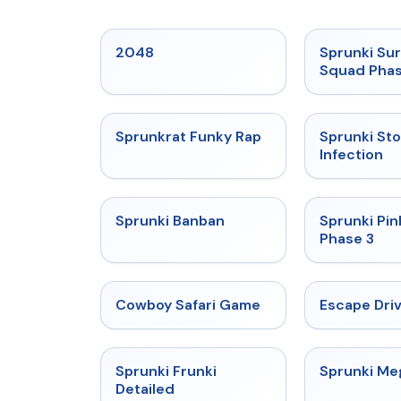
★
5
2048
Sprunki Sur
Squad Phas
★
4.7
Sprunkrat Funky Rap
Sprunki St
Infection
★
4.7
Sprunki Banban
Sprunki Pin
Phase 3
★
5
Cowboy Safari Game
Escape Dri
★
4.7
Sprunki Frunki
Sprunki M
Detailed