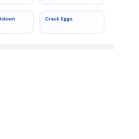
★
4.4
★
4.4
tdown
Crack Eggs