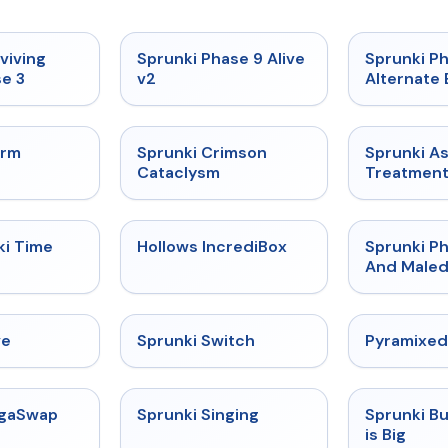
★
4.7
★
4.6
viving
Sprunki Phase 9 Alive
Sprunki P
e 3
v2
Alternate 
★
4.7
★
4.7
orm
Sprunki Crimson
Sprunki A
Cataclysm
Treatmen
★
4.9
★
4.3
ki Time
Hollows IncrediBox
Sprunki Ph
And Maled
★
4.4
★
4.7
ve
Sprunki Switch
Pyramixed
★
4.5
★
4.6
egaSwap
Sprunki Singing
Sprunki B
is Big