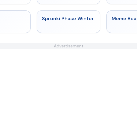
★
4.4
★
4.7
Sprunki Phase Winter
Meme Bea
Advertisement