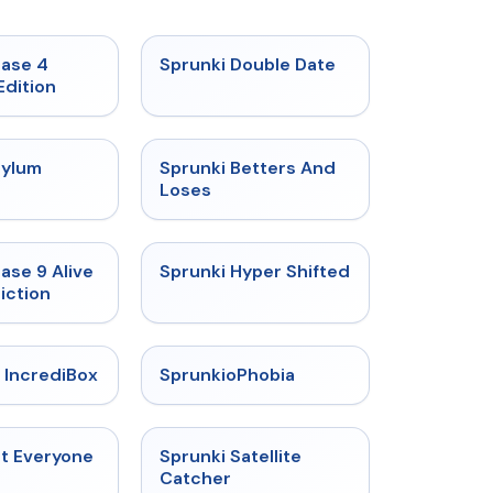
★
4.7
★
4.5
hase 4
Sprunki Double Date
Edition
★
4.5
★
4.6
sylum
Sprunki Betters And
t
Loses
★
4.4
★
4.5
ase 9 Alive
Sprunki Hyper Shifted
iction
★
4.6
★
4.5
 IncrediBox
SprunkioPhobia
★
4.5
★
4.4
ut Everyone
Sprunki Satellite
Catcher