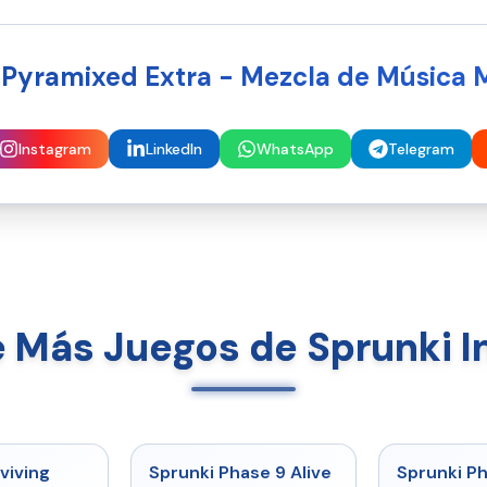
 Pyramixed Extra - Mezcla de Música 
Instagram
LinkedIn
WhatsApp
Telegram
 Más Juegos de Sprunki I
★
4.7
★
4.6
viving
Sprunki Phase 9 Alive
Sprunki P