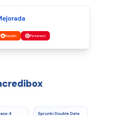
Mejorada
Reddit
Pinterest
ncredibox
★
4.7
★
4.5
hase 4
Sprunki Double Date