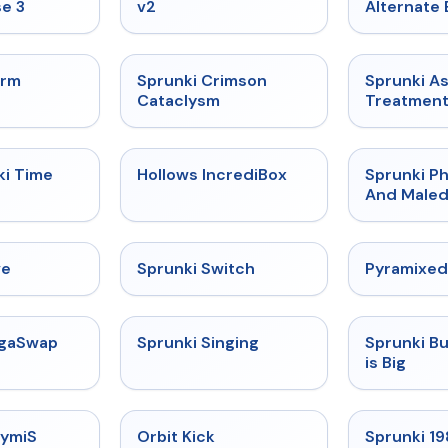
e 3
v2
Alternate 
★
4.7
★
4.7
orm
Sprunki Crimson
Sprunki A
Cataclysm
Treatmen
★
4.9
★
4.3
ki Time
Hollows IncrediBox
Sprunki Ph
And Maled
★
4.4
★
4.7
ve
Sprunki Switch
Pyramixed
★
4.5
★
4.6
egaSwap
Sprunki Singing
Sprunki B
is Big
★
4.3
★
4.8
rymiS
Orbit Kick
Sprunki 1