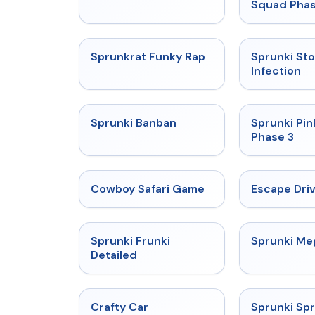
Squad Phas
★
4.7
Sprunkrat Funky Rap
Sprunki St
Infection
★
4.7
Sprunki Banban
Sprunki Pin
Phase 3
★
5
Cowboy Safari Game
Escape Dri
★
4.7
Sprunki Frunki
Sprunki M
Detailed
★
4.4
Crafty Car
Sprunki Sp