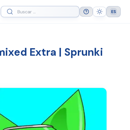
ES
Help
Theme
Languag
ixed Extra | Sprunki