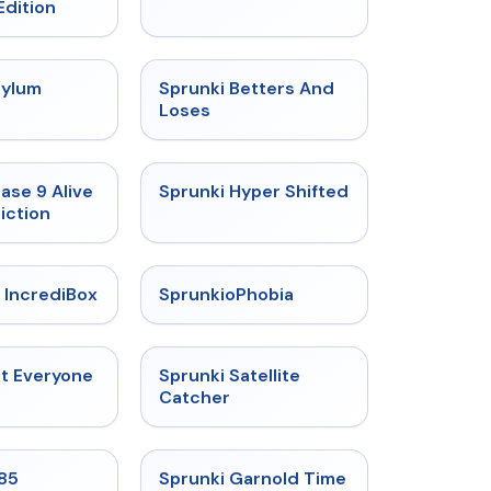
Edition
★
4.5
★
4.6
sylum
Sprunki Betters And
t
Loses
★
4.4
★
4.5
ase 9 Alive
Sprunki Hyper Shifted
iction
★
4.6
★
4.5
 IncrediBox
SprunkioPhobia
★
4.5
★
4.4
ut Everyone
Sprunki Satellite
Catcher
★
4.9
★
4.6
985
Sprunki Garnold Time