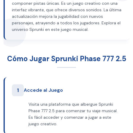
componer pistas únicas. Es un juego creativo con una
interfaz vibrante, que ofrece diversos sonidos. La última
actualización mejora la jugabilidad con nuevos
personajes, atrayendo a todos los jugadores. Explora el
universo Sprunki en este juego musical.
Cómo Jugar Sprunki Phase 777 2.5
1
Accede al Juego
Visita una plataforma que albergue Sprunki
Phase 777 2.5 para comenzar tu viaje musical.
Es fácil acceder y comenzar a jugar a este
juego creativo.