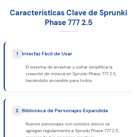
Características Clave de Sprunki
Phase 777 2.5
1
Interfaz Fácil de Usar
El sistema de arrastrar y soltar simplifica la
creación de música en Sprunki Phase 777 2.5,
haciéndolo accesible para todos.
2
Biblioteca de Personajes Expandida
Nuevos personajes con sonidos únicos se
agregan regularmente a Sprunki Phase 777 2.5,