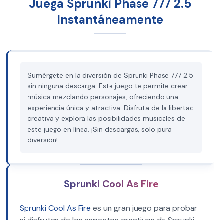
Juega Sprunki Phase 777 2.5
Instantáneamente
Sumérgete en la diversión de Sprunki Phase 777 2.5
sin ninguna descarga. Este juego te permite crear
música mezclando personajes, ofreciendo una
experiencia única y atractiva. Disfruta de la libertad
creativa y explora las posibilidades musicales de
este juego en línea. ¡Sin descargas, solo pura
diversión!
Sprunki Cool As Fire
Sprunki Cool As Fire
es un gran juego para probar
si disfrutas de los aspectos creativos de Sprunki