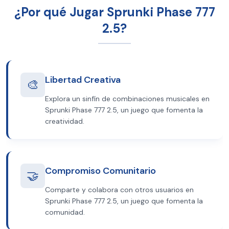
¿Por qué Jugar Sprunki Phase 777
2.5?
Libertad Creativa
🎨
Explora un sinfín de combinaciones musicales en
Sprunki Phase 777 2.5, un juego que fomenta la
creatividad.
Compromiso Comunitario
🤝
Comparte y colabora con otros usuarios en
Sprunki Phase 777 2.5, un juego que fomenta la
comunidad.