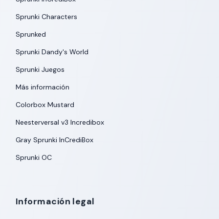
Sprunki Characters
Sprunked
Sprunki Dandy's World
Sprunki Juegos
Más información
Colorbox Mustard
Neesterversal v3 Incredibox
Gray Sprunki InCrediBox
Sprunki OC
Información legal