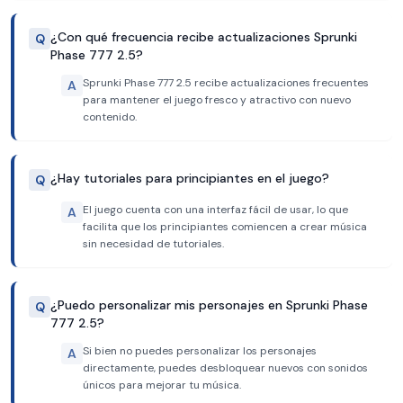
¿Con qué frecuencia recibe actualizaciones Sprunki
Q
Phase 777 2.5?
Sprunki Phase 777 2.5 recibe actualizaciones frecuentes
A
para mantener el juego fresco y atractivo con nuevo
contenido.
¿Hay tutoriales para principiantes en el juego?
Q
El juego cuenta con una interfaz fácil de usar, lo que
A
facilita que los principiantes comiencen a crear música
sin necesidad de tutoriales.
¿Puedo personalizar mis personajes en Sprunki Phase
Q
777 2.5?
Si bien no puedes personalizar los personajes
A
directamente, puedes desbloquear nuevos con sonidos
únicos para mejorar tu música.