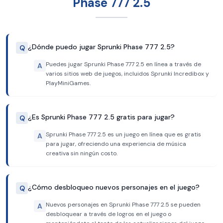
Phase 777 2.5
¿Dónde puedo jugar Sprunki Phase 777 2.5?
Q
Puedes jugar Sprunki Phase 777 2.5 en línea a través de
A
varios sitios web de juegos, incluidos Sprunki Incredibox y
PlayMiniGames.
¿Es Sprunki Phase 777 2.5 gratis para jugar?
Q
Sprunki Phase 777 2.5 es un juego en línea que es gratis
A
para jugar, ofreciendo una experiencia de música
creativa sin ningún costo.
¿Cómo desbloqueo nuevos personajes en el juego?
Q
Nuevos personajes en Sprunki Phase 777 2.5 se pueden
A
desbloquear a través de logros en el juego o