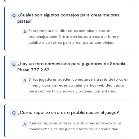
¿Cuáles son algunos consejos para crear mejores
Q
pistas?
Experimenta con diferentes combinaciones de
A
personajes, concéntrate en los patrones de ritmo y
colabora con otros para crear pistas complejas.
¿Hay un foro comunitario para jugadores de Sprunki
Q
Phase 777 2.5?
Sí, los jugadores pueden conectarse a través de foros en
A
línea, grupos de redes sociales y sitios web dedicados
para compartir su música y obtener comentarios.
¿Cómo reporto errores o problemas en el juego?
Q
Puedes reportar errores o problemas a través de los
A
canales oficiales del juego o foros de la comunidad.