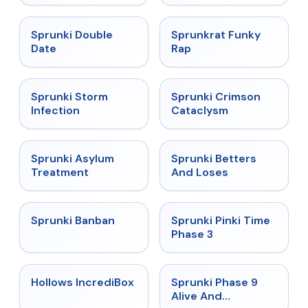
★
4.5
★
4.7
Sprunki Double
Sprunkrat Funky
Date
Rap
★
4.7
★
4.7
Sprunki Storm
Sprunki Crimson
Infection
Cataclysm
★
4.5
★
4.6
Sprunki Asylum
Sprunki Betters
Treatment
And Loses
★
4.7
★
4.9
Sprunki Banban
Sprunki Pinki Time
Phase 3
★
4.3
★
4.4
Hollows IncrediBox
Sprunki Phase 9
Alive And