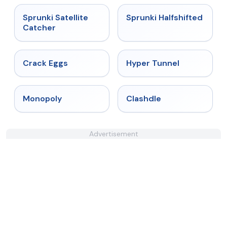
★
4.4
★
4.9
Sprunki Satellite
Sprunki Halfshifted
Catcher
★
4.4
★
4.5
Crack Eggs
Hyper Tunnel
★
4.4
★
4.7
Monopoly
Clashdle
Advertisement