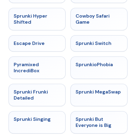
Malediction
★
4.5
★
5
Sprunki Hyper
Cowboy Safari
Shifted
Game
★
4.4
★
4.7
Escape Drive
Sprunki Switch
★
4.6
★
4.5
Pyramixed
SprunkioPhobia
IncrediBox
★
4.7
★
4.5
Sprunki Frunki
Sprunki MegaSwap
Detailed
★
4.6
★
4.5
Sprunki Singing
Sprunki But
Everyone is Big