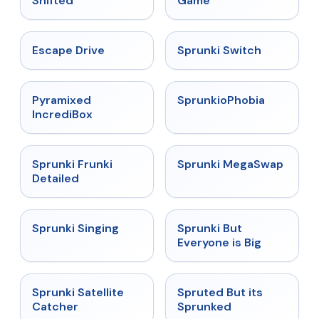
Shifted
Game
★
4.4
★
4.7
Escape Drive
Sprunki Switch
★
4.6
★
4.5
Pyramixed
SprunkioPhobia
IncrediBox
★
4.7
★
4.5
Sprunki Frunki
Sprunki MegaSwap
Detailed
★
4.6
★
4.5
Sprunki Singing
Sprunki But
Everyone is Big
★
4.4
★
4.6
Sprunki Satellite
Spruted But its
Catcher
Sprunked