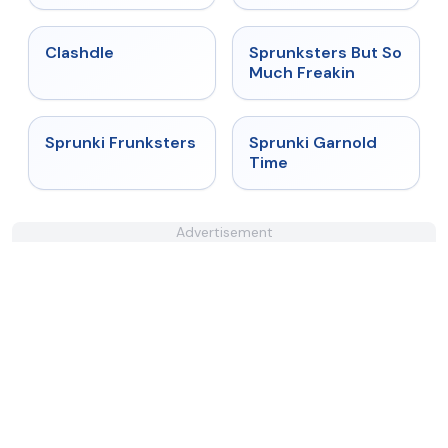
★
4.7
★
4.8
Clashdle
Sprunksters But So
Much Freakin
★
4.7
★
4.6
Sprunki Frunksters
Sprunki Garnold
Time
Advertisement