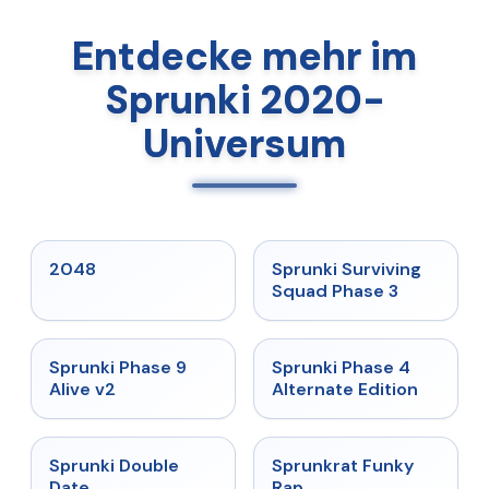
Entdecke mehr im
Sprunki 2020-
Universum
★
5
★
4.7
2048
Sprunki Surviving
Squad Phase 3
★
4.6
★
4.7
Sprunki Phase 9
Sprunki Phase 4
Alive v2
Alternate Edition
★
4.5
★
4.7
Sprunki Double
Sprunkrat Funky
Date
Rap