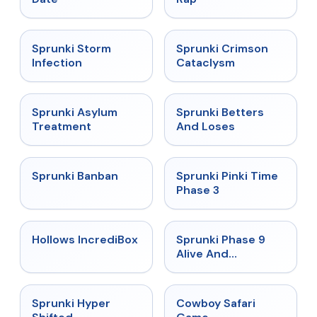
★
4.7
★
4.7
Sprunki Storm
Sprunki Crimson
Infection
Cataclysm
★
4.5
★
4.6
Sprunki Asylum
Sprunki Betters
Treatment
And Loses
★
4.7
★
4.9
Sprunki Banban
Sprunki Pinki Time
Phase 3
★
4.3
★
4.4
Hollows IncrediBox
Sprunki Phase 9
Alive And
Malediction
★
4.5
★
5
Sprunki Hyper
Cowboy Safari