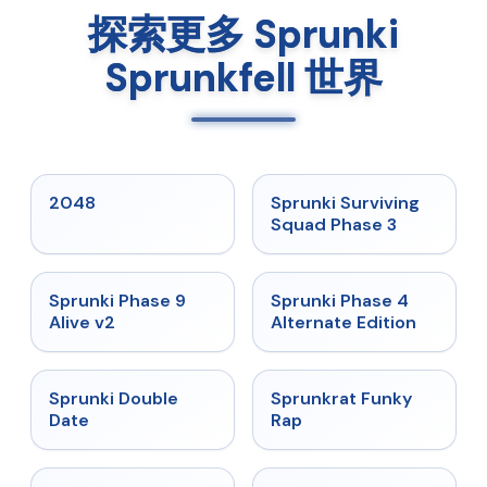
探索更多 Sprunki
Sprunkfell 世界
★
5
★
4.7
2048
Sprunki Surviving
Squad Phase 3
★
4.6
★
4.7
Sprunki Phase 9
Sprunki Phase 4
Alive v2
Alternate Edition
★
4.5
★
4.7
Sprunki Double
Sprunkrat Funky
Date
Rap