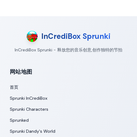
InCrediBox Sprunki
InCrediBox Sprunki - 释放您的音乐创意,创作独特的节拍
网站地图
首页
Sprunki InCrediBox
Sprunki Characters
Sprunked
Sprunki Dandy's World