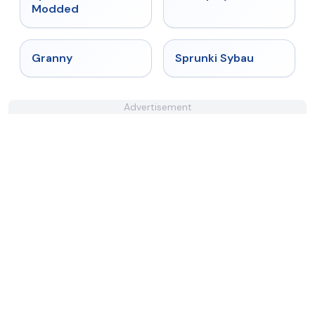
Modded
★
4.9
★
5
Granny
Sprunki Sybau
Advertisement