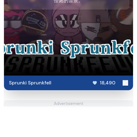
怪诞的音景。
Sprunki Sprunkfell
18,490
Advertisement