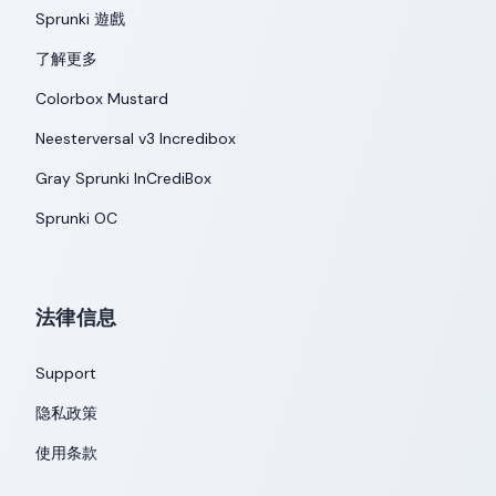
Sprunki 遊戲
了解更多
Colorbox Mustard
Neesterversal v3 Incredibox
Gray Sprunki InCrediBox
Sprunki OC
法律信息
Support
隐私政策
使用条款