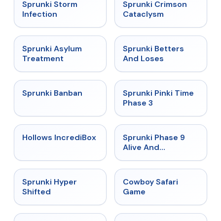
★
4.7
★
4.7
Sprunki Storm
Sprunki Crimson
Infection
Cataclysm
★
4.5
★
4.6
Sprunki Asylum
Sprunki Betters
Treatment
And Loses
★
4.7
★
4.9
Sprunki Banban
Sprunki Pinki Time
Phase 3
★
4.3
★
4.4
Hollows IncrediBox
Sprunki Phase 9
Alive And
Malediction
★
4.5
★
5
Sprunki Hyper
Cowboy Safari
Shifted
Game