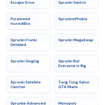
★
4.4
★
4.7
Escape Drive
Sprunki Switch
★
4.6
★
4.5
Pyramixed
SprunkioPhobia
IncrediBox
★
4.7
★
4.5
Sprunki Frunki
Sprunki MegaSwap
Detailed
★
4.6
★
4.5
Sprunki Singing
Sprunki But
Everyone is Big
★
4.4
★
4.5
Sprunki Satellite
Tung Tung Sahur
Catcher
GTA Miami
★
4.6
★
4.4
Sprunke Advanced
Monopoly