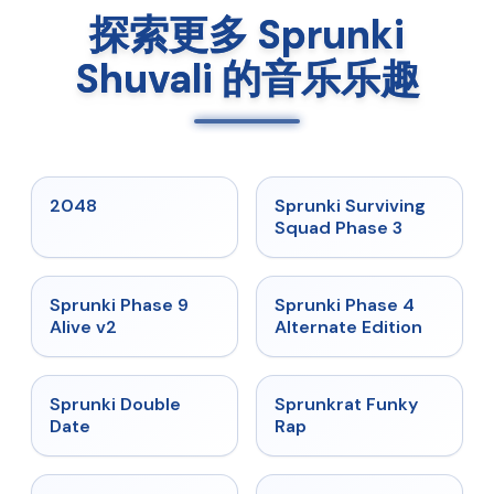
探索更多 Sprunki
Shuvali 的音乐乐趣
★
5
★
4.7
2048
Sprunki Surviving
Squad Phase 3
★
4.6
★
4.7
Sprunki Phase 9
Sprunki Phase 4
Alive v2
Alternate Edition
★
4.5
★
4.7
Sprunki Double
Sprunkrat Funky
Date
Rap