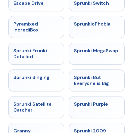
★
4.4
★
4.7
Escape Drive
Sprunki Switch
★
4.6
★
4.5
Pyramixed
SprunkioPhobia
IncrediBox
★
4.7
★
4.5
Sprunki Frunki
Sprunki MegaSwap
Detailed
★
4.6
★
4.5
Sprunki Singing
Sprunki But
Everyone is Big
★
4.4
★
4.4
Sprunki Satellite
Sprunki Purple
Catcher
★
4.9
★
4.6
Granny
Sprunki 2009