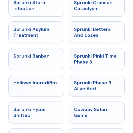
★
4.7
★
4.7
Sprunki Storm
Sprunki Crimson
Infection
Cataclysm
★
4.5
★
4.6
Sprunki Asylum
Sprunki Betters
Treatment
And Loses
★
4.7
★
4.9
Sprunki Banban
Sprunki Pinki Time
Phase 3
★
4.3
★
4.4
Hollows IncrediBox
Sprunki Phase 9
Alive And
Malediction
★
4.5
★
5
Sprunki Hyper
Cowboy Safari
Shifted
Game