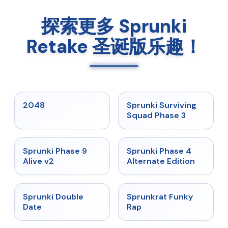
探索更多 Sprunki
Retake 圣诞版乐趣！
★
5
★
4.7
2048
Sprunki Surviving
Squad Phase 3
★
4.6
★
4.7
Sprunki Phase 9
Sprunki Phase 4
Alive v2
Alternate Edition
★
4.5
★
4.7
Sprunki Double
Sprunkrat Funky
Date
Rap