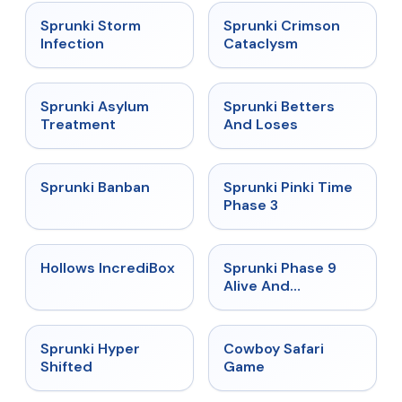
★
4.7
★
4.7
Sprunki Storm
Sprunki Crimson
Infection
Cataclysm
★
4.5
★
4.6
Sprunki Asylum
Sprunki Betters
Treatment
And Loses
★
4.7
★
4.9
Sprunki Banban
Sprunki Pinki Time
Phase 3
★
4.3
★
4.4
Hollows IncrediBox
Sprunki Phase 9
Alive And
Malediction
★
4.5
★
5
Sprunki Hyper
Cowboy Safari
Shifted
Game