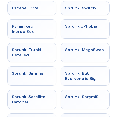
★
4.4
★
4.7
Escape Drive
Sprunki Switch
★
4.6
★
4.5
Pyramixed
SprunkioPhobia
IncrediBox
★
4.7
★
4.5
Sprunki Frunki
Sprunki MegaSwap
Detailed
★
4.6
★
4.5
Sprunki Singing
Sprunki But
Everyone is Big
★
4.4
★
4.3
Sprunki Satellite
Sprunki SprymiS
Catcher