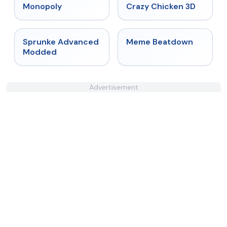
★
4.4
★
4.8
Monopoly
Crazy Chicken 3D
★
4.6
★
4.4
Sprunke Advanced
Meme Beatdown
Modded
Advertisement