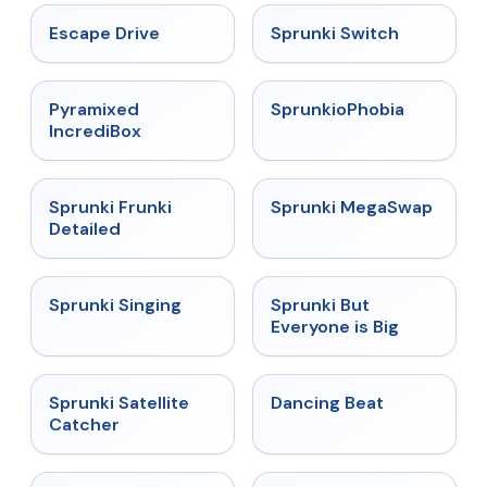
★
4.4
★
4.7
Escape Drive
Sprunki Switch
★
4.6
★
4.5
Pyramixed
SprunkioPhobia
IncrediBox
★
4.7
★
4.5
Sprunki Frunki
Sprunki MegaSwap
Detailed
★
4.6
★
4.5
Sprunki Singing
Sprunki But
Everyone is Big
★
4.4
★
4.4
Sprunki Satellite
Dancing Beat
Catcher