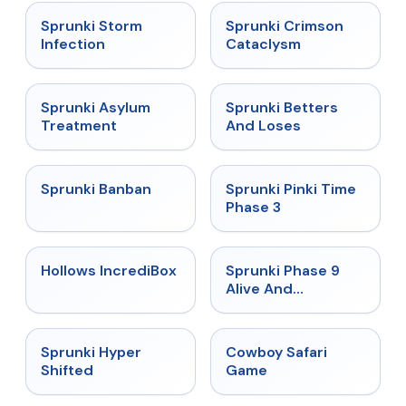
★
4.7
★
4.7
Sprunki Storm
Sprunki Crimson
Infection
Cataclysm
★
4.5
★
4.6
Sprunki Asylum
Sprunki Betters
Treatment
And Loses
★
4.7
★
4.9
Sprunki Banban
Sprunki Pinki Time
Phase 3
★
4.3
★
4.4
Hollows IncrediBox
Sprunki Phase 9
Alive And
Malediction
★
4.5
★
5
Sprunki Hyper
Cowboy Safari
Shifted
Game