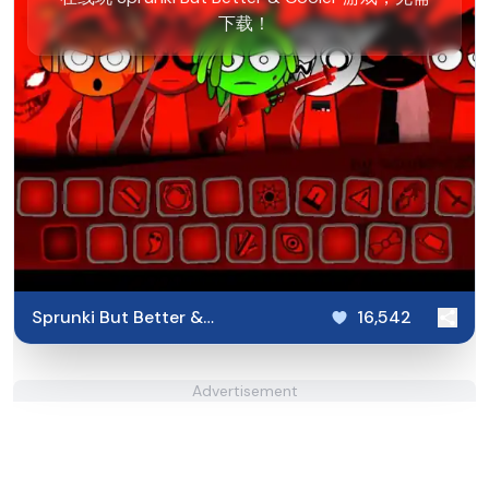
下载！
Sprunki But Better &
16,542
Cooler
Advertisement