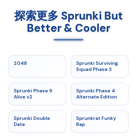
探索更多 Sprunki But
Better & Cooler
★
5
★
4.7
2048
Sprunki Surviving
Squad Phase 3
★
4.6
★
4.7
Sprunki Phase 9
Sprunki Phase 4
Alive v2
Alternate Edition
★
4.5
★
4.7
Sprunki Double
Sprunkrat Funky
Date
Rap