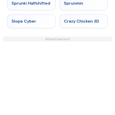
★
4.9
★
4.4
Sprunki Halfshifted
Sprunmin
★
4.3
★
4.8
Slope Cyber
Crazy Chicken 3D
Advertisement