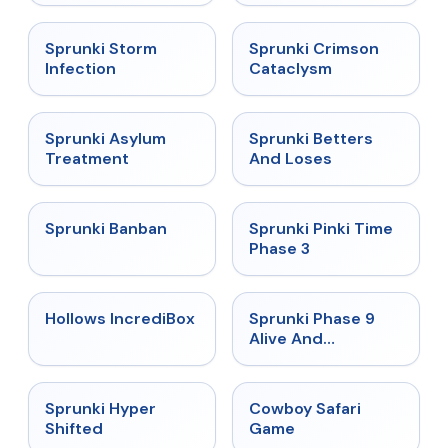
★
4.7
★
4.7
Sprunki Storm
Sprunki Crimson
Infection
Cataclysm
★
4.5
★
4.6
Sprunki Asylum
Sprunki Betters
Treatment
And Loses
★
4.7
★
4.9
Sprunki Banban
Sprunki Pinki Time
Phase 3
★
4.3
★
4.4
Hollows IncrediBox
Sprunki Phase 9
Alive And
Malediction
★
4.5
★
5
Sprunki Hyper
Cowboy Safari
Shifted
Game