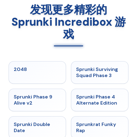
发现更多精彩的
Sprunki Incredibox 游
戏
★
5
★
4.7
2048
Sprunki Surviving
Squad Phase 3
★
4.6
★
4.7
Sprunki Phase 9
Sprunki Phase 4
Alive v2
Alternate Edition
★
4.5
★
4.7
Sprunki Double
Sprunkrat Funky
Date
Rap