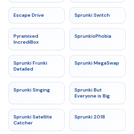
★
4.4
★
4.7
Escape Drive
Sprunki Switch
★
4.6
★
4.5
Pyramixed
SprunkioPhobia
IncrediBox
★
4.7
★
4.5
Sprunki Frunki
Sprunki MegaSwap
Detailed
★
4.6
★
4.5
Sprunki Singing
Sprunki But
Everyone is Big
★
4.4
★
4.7
Sprunki Satellite
Sprunki 2018
Catcher