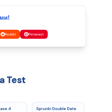
ми!
Reddit
Pinterest
a Test
★
4.7
★
4.5
hase 4
Sprunki Double Date