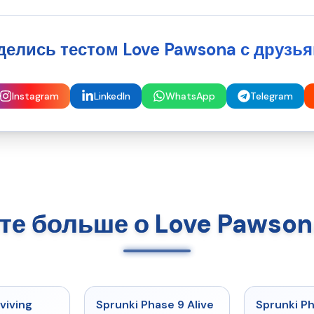
делись тестом Love Pawsona с друзья
Instagram
LinkedIn
WhatsApp
Telegram
те больше о Love Pawson
★
4.7
★
4.6
viving
Sprunki Phase 9 Alive
Sprunki P