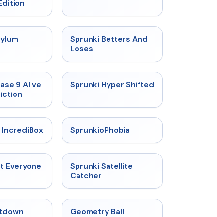
Edition
★
4.5
★
4.6
sylum
Sprunki Betters And
t
Loses
★
4.4
★
4.5
ase 9 Alive
Sprunki Hyper Shifted
iction
★
4.6
★
4.5
 IncrediBox
SprunkioPhobia
★
4.5
★
4.4
ut Everyone
Sprunki Satellite
Catcher
★
4.4
★
4.3
tdown
Geometry Ball