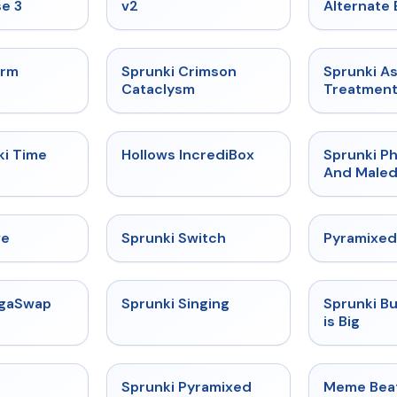
e 3
v2
Alternate 
★
4.7
★
4.7
orm
Sprunki Crimson
Sprunki A
Cataclysm
Treatmen
★
4.9
★
4.3
ki Time
Hollows IncrediBox
Sprunki Ph
And Maled
★
4.4
★
4.7
ve
Sprunki Switch
Pyramixed
★
4.5
★
4.6
egaSwap
Sprunki Singing
Sprunki B
is Big
★
4.4
★
4.3
Sprunki Pyramixed
Meme Bea