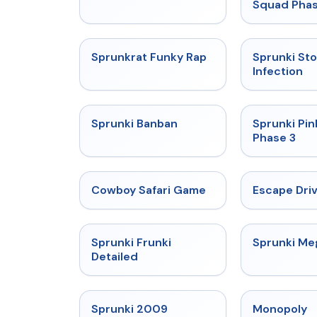
Squad Phas
★
4.7
Sprunkrat Funky Rap
Sprunki St
Infection
★
4.7
Sprunki Banban
Sprunki Pin
Phase 3
★
5
Cowboy Safari Game
Escape Dri
★
4.7
Sprunki Frunki
Sprunki M
Detailed
★
4.6
Sprunki 2009
Monopoly