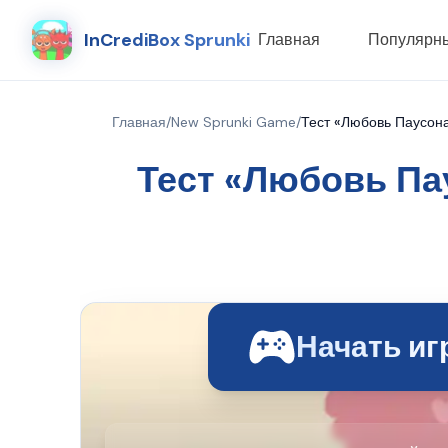
InCrediBox Sprunki
Главная
Популярн
Главная
/
New Sprunki Game
/
Тест «Любовь Паусона
Тест «Любовь Па
Начать иг