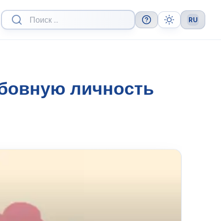
RU
Help
Theme
Languag
юбовную личность