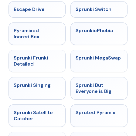
★
4.4
★
4.7
Escape Drive
Sprunki Switch
★
4.6
★
4.5
Pyramixed
SprunkioPhobia
IncrediBox
★
4.7
★
4.5
Sprunki Frunki
Sprunki MegaSwap
Detailed
★
4.6
★
4.5
Sprunki Singing
Sprunki But
Everyone is Big
★
4.4
★
4.9
Sprunki Satellite
Spruted Pyramix
Catcher