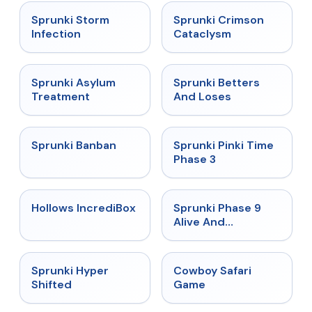
★
4.7
★
4.7
Sprunki Storm
Sprunki Crimson
Infection
Cataclysm
★
4.5
★
4.6
Sprunki Asylum
Sprunki Betters
Treatment
And Loses
★
4.7
★
4.9
Sprunki Banban
Sprunki Pinki Time
Phase 3
★
4.3
★
4.4
Hollows IncrediBox
Sprunki Phase 9
Alive And
Malediction
★
4.5
★
5
Sprunki Hyper
Cowboy Safari
Shifted
Game