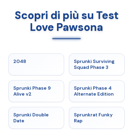
Scopri di più su Test
Love Pawsona
★
5
★
4.7
2048
Sprunki Surviving
Squad Phase 3
★
4.6
★
4.7
Sprunki Phase 9
Sprunki Phase 4
Alive v2
Alternate Edition
★
4.5
★
4.7
Sprunki Double
Sprunkrat Funky
Date
Rap