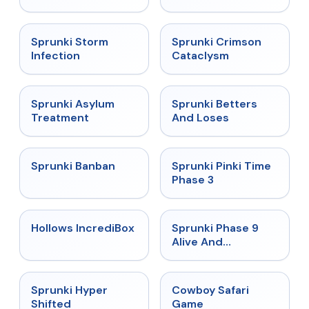
★
4.7
★
4.7
Sprunki Storm
Sprunki Crimson
Infection
Cataclysm
★
4.5
★
4.6
Sprunki Asylum
Sprunki Betters
Treatment
And Loses
★
4.7
★
4.9
Sprunki Banban
Sprunki Pinki Time
Phase 3
★
4.3
★
4.4
Hollows IncrediBox
Sprunki Phase 9
Alive And
Malediction
★
4.5
★
5
Sprunki Hyper
Cowboy Safari
Shifted
Game