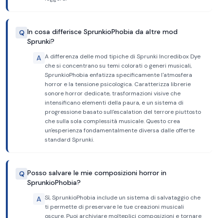
In cosa differisce SprunkioPhobia da altre mod
Q
Sprunki?
A differenza delle mod tipiche di Sprunki Incredibox Dye
A
che si concentrano su temi colorati o generi musicali,
SprunkioPhobia enfatizza specificamente l'atmosfera
horror e la tensione psicologica. Caratterizza librerie
sonore horror dedicate, trasformazioni visive che
intensificano elementi della paura, e un sistema di
progressione basato sull'escalation del terrore piuttosto
che sulla sola complessità musicale. Questo crea
un'esperienza fondamentalmente diversa dalle offerte
standard Sprunki.
Posso salvare le mie composizioni horror in
Q
SprunkioPhobia?
Sì, SprunkioPhobia include un sistema di salvataggio che
A
ti permette di preservare le tue creazioni musicali
oscure. Puoi archiviare molteplici composizioni e tornare