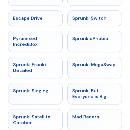
★
4.4
★
4.7
Escape Drive
Sprunki Switch
★
4.6
★
4.5
Pyramixed
SprunkioPhobia
IncrediBox
★
4.7
★
4.5
Sprunki Frunki
Sprunki MegaSwap
Detailed
★
4.6
★
4.5
Sprunki Singing
Sprunki But
Everyone is Big
★
4.4
★
4.3
Sprunki Satellite
Mad Racers
Catcher