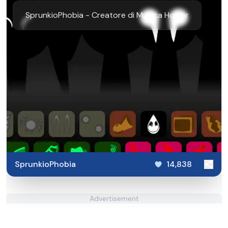
SprunkioPhobia - Creatore di Musica Horror
SprunkioPhobia
14,838
Advertisement