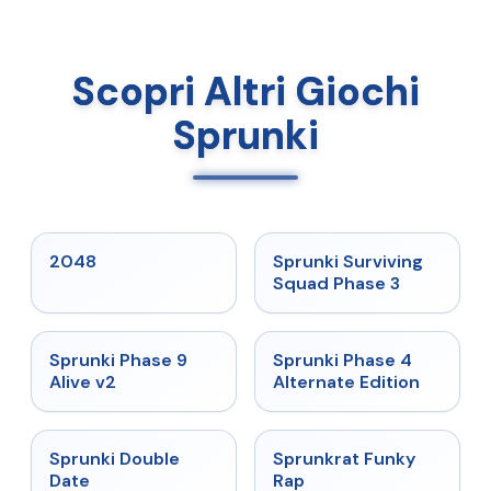
Scopri Altri Giochi
Sprunki
★
5
★
4.7
2048
Sprunki Surviving
Squad Phase 3
★
4.6
★
4.7
Sprunki Phase 9
Sprunki Phase 4
Alive v2
Alternate Edition
★
4.5
★
4.7
Sprunki Double
Sprunkrat Funky
Date
Rap