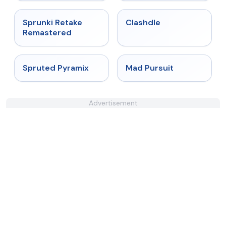
★
5
★
4.7
Sprunki Retake
Clashdle
Remastered
★
4.9
★
4.4
Spruted Pyramix
Mad Pursuit
Advertisement