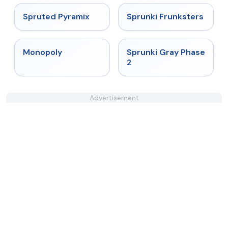
★
4.9
★
4.7
Spruted Pyramix
Sprunki Frunksters
★
4.4
★
4.4
Monopoly
Sprunki Gray Phase
2
Advertisement