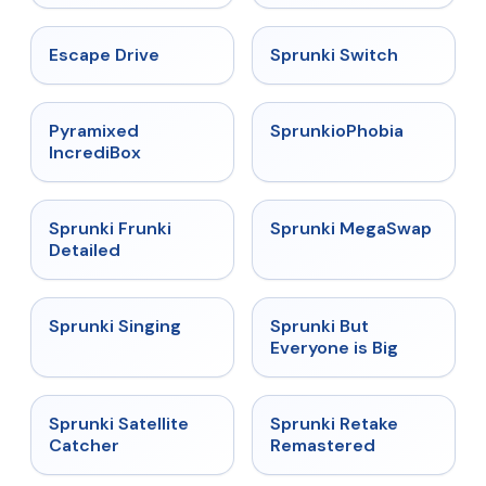
★
4.4
★
4.7
Escape Drive
Sprunki Switch
★
4.6
★
4.5
Pyramixed
SprunkioPhobia
IncrediBox
★
4.7
★
4.5
Sprunki Frunki
Sprunki MegaSwap
Detailed
★
4.6
★
4.5
Sprunki Singing
Sprunki But
Everyone is Big
★
4.4
★
5
Sprunki Satellite
Sprunki Retake
Catcher
Remastered