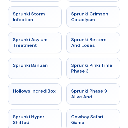
★
4.7
★
4.7
Sprunki Storm
Sprunki Crimson
Infection
Cataclysm
★
4.5
★
4.6
Sprunki Asylum
Sprunki Betters
Treatment
And Loses
★
4.7
★
4.9
Sprunki Banban
Sprunki Pinki Time
Phase 3
★
4.3
★
4.4
Hollows IncrediBox
Sprunki Phase 9
Alive And
Malediction
★
4.5
★
5
Sprunki Hyper
Cowboy Safari
Shifted
Game