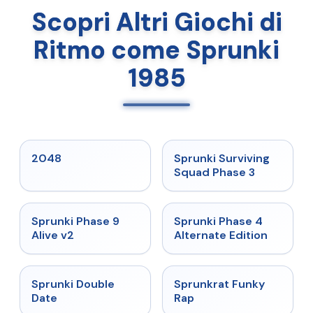
Scopri Altri Giochi di
Ritmo come Sprunki
1985
★
5
★
4.7
2048
Sprunki Surviving
Squad Phase 3
★
4.6
★
4.7
Sprunki Phase 9
Sprunki Phase 4
Alive v2
Alternate Edition
★
4.5
★
4.7
Sprunki Double
Sprunkrat Funky
Date
Rap