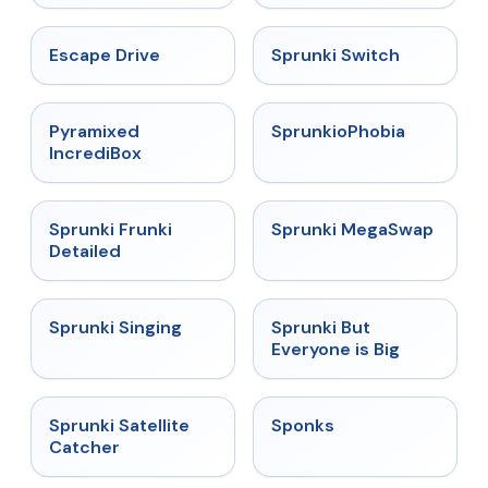
★
4.4
★
4.7
Escape Drive
Sprunki Switch
★
4.6
★
4.5
Pyramixed
SprunkioPhobia
IncrediBox
★
4.7
★
4.5
Sprunki Frunki
Sprunki MegaSwap
Detailed
★
4.6
★
4.5
Sprunki Singing
Sprunki But
Everyone is Big
★
4.4
★
4.3
Sprunki Satellite
Sponks
Catcher