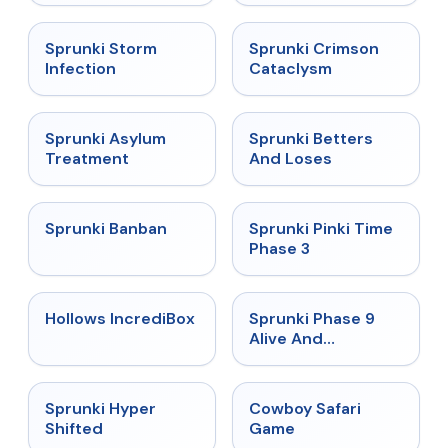
★
4.7
★
4.7
Sprunki Storm
Sprunki Crimson
Infection
Cataclysm
★
4.5
★
4.6
Sprunki Asylum
Sprunki Betters
Treatment
And Loses
★
4.7
★
4.9
Sprunki Banban
Sprunki Pinki Time
Phase 3
★
4.3
★
4.4
Hollows IncrediBox
Sprunki Phase 9
Alive And
Malediction
★
4.5
★
5
Sprunki Hyper
Cowboy Safari
Shifted
Game