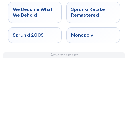
★
4.7
★
5
We Become What
Sprunki Retake
We Behold
Remastered
★
4.6
★
4.4
Sprunki 2009
Monopoly
Advertisement