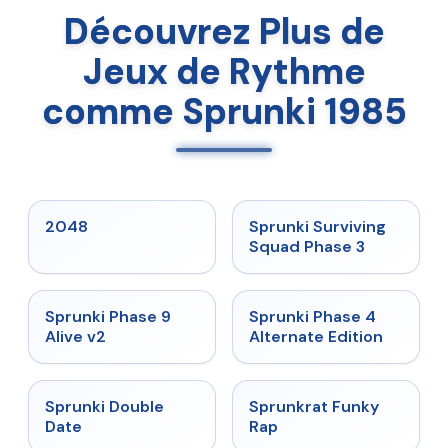
Découvrez Plus de
Jeux de Rythme
comme Sprunki 1985
★
5
★
4.7
2048
Sprunki Surviving
Squad Phase 3
★
4.6
★
4.7
Sprunki Phase 9
Sprunki Phase 4
Alive v2
Alternate Edition
★
4.5
★
4.7
Sprunki Double
Sprunkrat Funky
Date
Rap