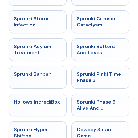
★
4.7
★
4.7
Sprunki Storm
Sprunki Crimson
Infection
Cataclysm
★
4.5
★
4.6
Sprunki Asylum
Sprunki Betters
Treatment
And Loses
★
4.7
★
4.9
Sprunki Banban
Sprunki Pinki Time
Phase 3
★
4.3
★
4.4
Hollows IncrediBox
Sprunki Phase 9
Alive And
Malediction
★
4.5
★
5
Sprunki Hyper
Cowboy Safari
Shifted
Game