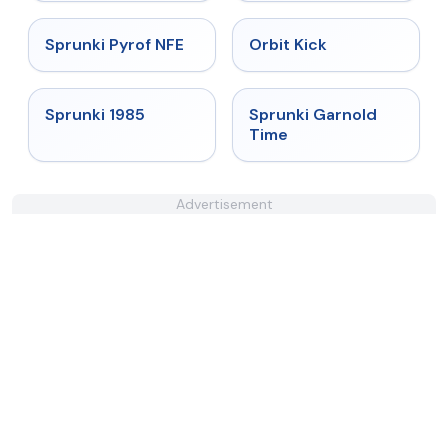
★
4.4
★
4.8
Sprunki Pyrof NFE
Orbit Kick
★
4.9
★
4.6
Sprunki 1985
Sprunki Garnold
Time
Advertisement