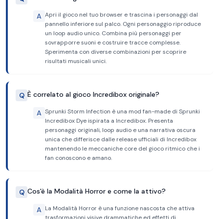
Apri il gioco nel tuo browser e trascina i personaggi dal
A
pannello inferiore sul palco. Ogni personaggio riproduce
un loop audio unico. Combina più personaggi per
sovrapporre suoni e costruire tracce complesse.
Sperimenta con diverse combinazioni per scoprire
risultati musicali unici.
È correlato al gioco Incredibox originale?
Q
Sprunki Storm Infection è una mod fan-made di Sprunki
A
Incredibox Dye ispirata a Incredibox. Presenta
personaggi originali, loop audio e una narrativa oscura
unica che differisce dalle release ufficiali di Incredibox
mantenendo le meccaniche core del gioco ritmico che i
fan conoscono e amano.
Cos'è la Modalità Horror e come la attivo?
Q
La Modalità Horror è una funzione nascosta che attiva
A
trasformazioni visive drammatiche ed effetti di