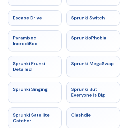
★
4.4
★
4.7
Escape Drive
Sprunki Switch
★
4.6
★
4.5
Pyramixed
SprunkioPhobia
IncrediBox
★
4.7
★
4.5
Sprunki Frunki
Sprunki MegaSwap
Detailed
★
4.6
★
4.5
Sprunki Singing
Sprunki But
Everyone is Big
★
4.4
★
4.7
Sprunki Satellite
Clashdle
Catcher