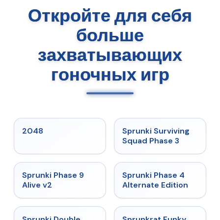
Откройте для себя
больше
захватывающих
гоночных игр
★
5
★
4.7
2048
Sprunki Surviving
Squad Phase 3
★
4.6
★
4.7
Sprunki Phase 9
Sprunki Phase 4
Alive v2
Alternate Edition
★
4.5
★
4.7
Sprunki Double
Sprunkrat Funky