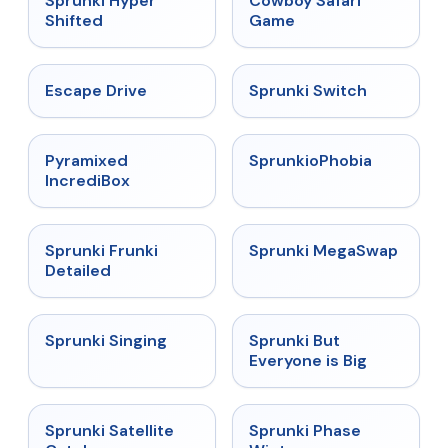
Sprunki Hyper
Cowboy Safari
Shifted
Game
★
4.4
★
4.7
Escape Drive
Sprunki Switch
★
4.6
★
4.5
Pyramixed
SprunkioPhobia
IncrediBox
★
4.7
★
4.5
Sprunki Frunki
Sprunki MegaSwap
Detailed
★
4.6
★
4.5
Sprunki Singing
Sprunki But
Everyone is Big
★
4.4
★
4.7
Sprunki Satellite
Sprunki Phase