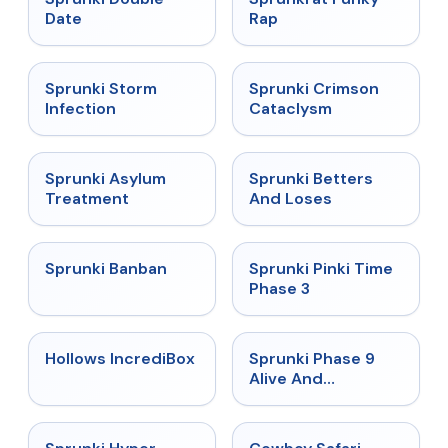
Date
Rap
★
4.7
★
4.7
Sprunki Storm
Sprunki Crimson
Infection
Cataclysm
★
4.5
★
4.6
Sprunki Asylum
Sprunki Betters
Treatment
And Loses
★
4.7
★
4.9
Sprunki Banban
Sprunki Pinki Time
Phase 3
★
4.3
★
4.4
Hollows IncrediBox
Sprunki Phase 9
Alive And
Malediction
★
4.5
★
5