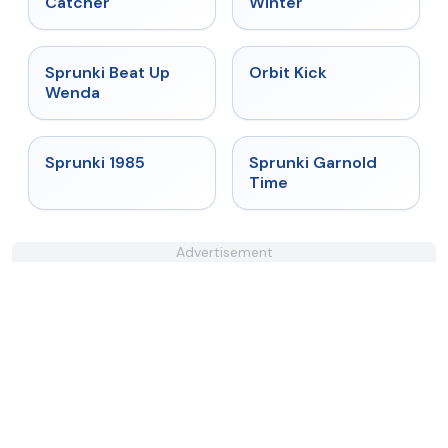
Catcher
Winter
★
4.8
★
4.8
Sprunki Beat Up
Orbit Kick
Wenda
★
4.9
★
4.6
Sprunki 1985
Sprunki Garnold
Time
Advertisement