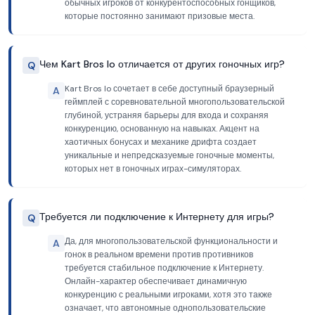
обычных игроков от конкурентоспособных гонщиков,
которые постоянно занимают призовые места.
Чем Kart Bros Io отличается от других гоночных игр?
Q
Kart Bros Io сочетает в себе доступный браузерный
A
геймплей с соревновательной многопользовательской
глубиной, устраняя барьеры для входа и сохраняя
конкуренцию, основанную на навыках. Акцент на
хаотичных бонусах и механике дрифта создает
уникальные и непредсказуемые гоночные моменты,
которых нет в гоночных играх-симуляторах.
Требуется ли подключение к Интернету для игры?
Q
Да, для многопользовательской функциональности и
A
гонок в реальном времени против противников
требуется стабильное подключение к Интернету.
Онлайн-характер обеспечивает динамичную
конкуренцию с реальными игроками, хотя это также
означает, что автономные однопользовательские