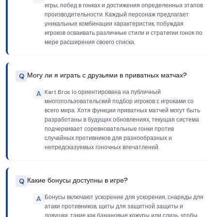
игры, побед в гонках и достижения определенных этапов
производительности. Каждый персонаж предлагает
уникальные комбинации характеристик, побуждая
игроков осваивать различные стили и стратегии гонок по
мере расширения своего списка.
Могу ли я играть с друзьями в приватных матчах?
Q
Kart Bros Io ориентирована на публичный
A
многопользовательский подбор игроков с игроками со
всего мира. Хотя функции приватных матчей могут быть
разработаны в будущих обновлениях, текущая система
подчеркивает соревновательные гонки против
случайных противников для разнообразных и
непредсказуемых гоночных впечатлений.
Какие бонусы доступны в игре?
Q
Бонусы включают ускорение для ускорения, снаряды для
A
атаки противников, щиты для защитной защиты и
ловушки, такие как банановые кожуры или слизь, чтобы