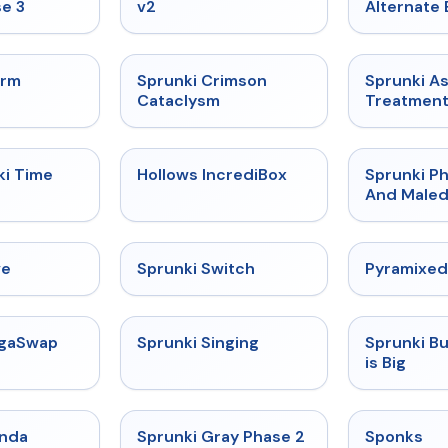
e 3
v2
Alternate 
★
4.7
★
4.7
orm
Sprunki Crimson
Sprunki A
Cataclysm
Treatmen
★
4.9
★
4.3
ki Time
Hollows IncrediBox
Sprunki Ph
And Maled
★
4.4
★
4.7
ve
Sprunki Switch
Pyramixed
★
4.5
★
4.6
egaSwap
Sprunki Singing
Sprunki B
is Big
★
4.9
★
4.4
enda
Sprunki Gray Phase 2
Sponks