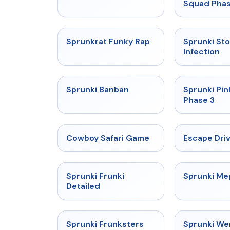
Squad Phas
★
4.7
Sprunkrat Funky Rap
Sprunki St
Infection
★
4.7
Sprunki Banban
Sprunki Pin
Phase 3
★
5
Cowboy Safari Game
Escape Dri
★
4.7
Sprunki Frunki
Sprunki M
Detailed
★
4.7
Sprunki Frunksters
Sprunki W