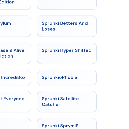
Edition
★
4.5
★
4.6
sylum
Sprunki Betters And
t
Loses
★
4.4
★
4.5
ase 9 Alive
Sprunki Hyper Shifted
iction
★
4.6
★
4.5
 IncrediBox
SprunkioPhobia
★
4.5
★
4.4
ut Everyone
Sprunki Satellite
Catcher
★
4.3
★
4.3
Sprunki SprymiS