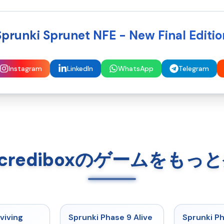
Sprunki Sprunet NFE - New Final Editio
Instagram
LinkedIn
WhatsApp
Telegram
i Incrediboxのゲームをも
★
4.7
★
4.6
viving
Sprunki Phase 9 Alive
Sprunki P