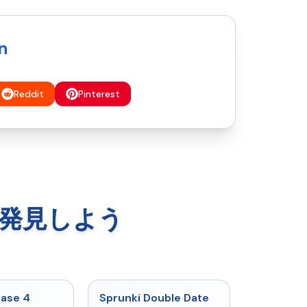
n
Reddit
Pinterest
っと発見しよう
★
4.7
★
4.5
hase 4
Sprunki Double Date