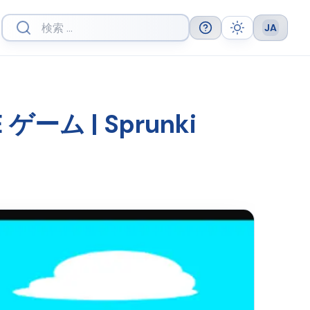
JA
Help
Theme
Languag
FE ゲーム | Sprunki