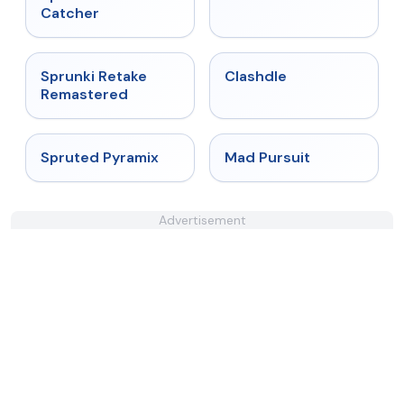
Catcher
★
5
★
4.7
Sprunki Retake
Clashdle
Remastered
★
4.9
★
4.4
Spruted Pyramix
Mad Pursuit
Advertisement