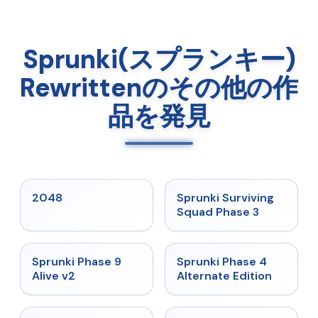
Sprunki(スプランキー)
Rewrittenのその他の作
品を発見
★
5
★
4.7
2048
Sprunki Surviving
Squad Phase 3
★
4.6
★
4.7
Sprunki Phase 9
Sprunki Phase 4
Alive v2
Alternate Edition