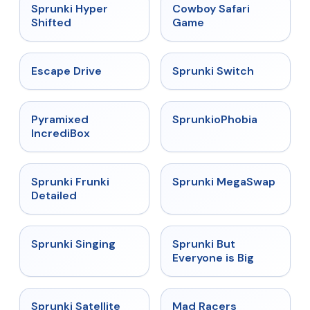
★
4.5
★
5
Sprunki Hyper
Cowboy Safari
Shifted
Game
★
4.4
★
4.7
Escape Drive
Sprunki Switch
★
4.6
★
4.5
Pyramixed
SprunkioPhobia
IncrediBox
★
4.7
★
4.5
Sprunki Frunki
Sprunki MegaSwap
Detailed
★
4.6
★
4.5
Sprunki Singing
Sprunki But
Everyone is Big
★
4.4
★
4.3
Sprunki Satellite
Mad Racers