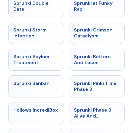
★
4.5
★
4.7
Sprunki Double
Sprunkrat Funky
Date
Rap
★
4.7
★
4.7
Sprunki Storm
Sprunki Crimson
Infection
Cataclysm
★
4.5
★
4.6
Sprunki Asylum
Sprunki Betters
Treatment
And Loses
★
4.7
★
4.9
Sprunki Banban
Sprunki Pinki Time
Phase 3
★
4.3
★
4.4
Hollows IncrediBox
Sprunki Phase 9
Alive And
Malediction