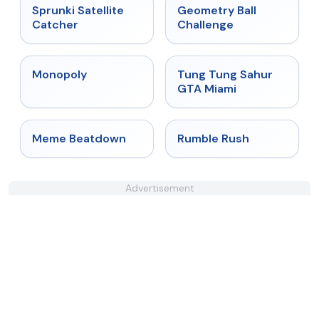
★
4.4
★
4.3
Sprunki Satellite
Geometry Ball
Catcher
Challenge
★
4.4
★
4.5
Monopoly
Tung Tung Sahur
GTA Miami
★
4.4
★
4.4
Meme Beatdown
Rumble Rush
Advertisement