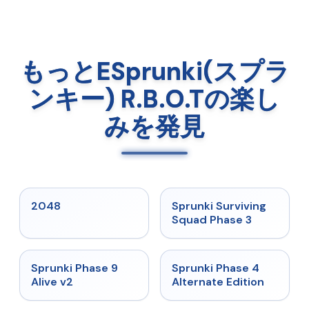
もっとESprunki(スプラ
ンキー) R.B.O.Tの楽し
みを発見
★
5
★
4.7
2048
Sprunki Surviving
Squad Phase 3
★
4.6
★
4.7
Sprunki Phase 9
Sprunki Phase 4
Alive v2
Alternate Edition