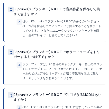
ESprunki(スプランキー) R.B.O.T.で音楽作品を保存して共
Q
有できますか？
はい、ESprunki(スプランキー) R.B.O.T.の多くのバージョン
A
は、作品を保存してコミュニティと共有することをサポート
しています。 あなたのユニークなサウンドスケープを披露
し、他のプレイヤーと協力してください！
ESprunki(スプランキー) R.B.O.T.でホラーフェーズをトリ
Q
ガーするものは何ですか？
ホラーフェーズは、20番目のキャラクターを一番上のスロッ
A
トにドラッグすることでトリガーされます。 これにより、ゲ
ームのビジュアルとオーディオが暗く不気味な環境に変わ
り、スリリングなひねりが加わります。
ESprunki(スプランキー) R.B.O.T.で利用できるMODはあり
Q
ますか？
はい、ESprunki(スプランキー) R.B.O.T.には多くのファン製の
A