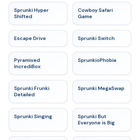
★
4.5
★
5
Sprunki Hyper
Cowboy Safari
Shifted
Game
★
4.4
★
4.7
Escape Drive
Sprunki Switch
★
4.6
★
4.5
Pyramixed
SprunkioPhobia
IncrediBox
★
4.7
★
4.5
Sprunki Frunki
Sprunki MegaSwap
Detailed
★
4.6
★
4.5
Sprunki Singing
Sprunki But
Everyone is Big