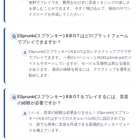
無料でプレイでき、費用をかけずに音楽ミキシングの楽しさ
を楽しむことができます。 今すぐ飛び込んで、独自のサウン
ドスケープを作成してください！
ESprunki(スプランキー) R.B.O.T.はどのプラットフォーム
Q
でプレイできますか？
ESprunki(スプランキー) R.B.O.T.は主にデスクトップブラウザ
A
でプレイできます。 一部のバージョンとMODはAndroidデバ
イスもサポートしていますが、モバイル互換性は異なる場合
があります。 最高の体験を得るには、デスクトップを通常お
勧めします。
ESprunki(スプランキー) R.B.O.T.をプレイするには、音楽
Q
の経験が必要ですか？
いいえ、音楽の経験は必要ありません！ ESprunki(スプラン
A
キー) R.B.O.T.はすべてのスキルレベル向けに設計されてお
り、誰でも簡単に音楽を作成できる直感的なインターフェー
スを備えています。