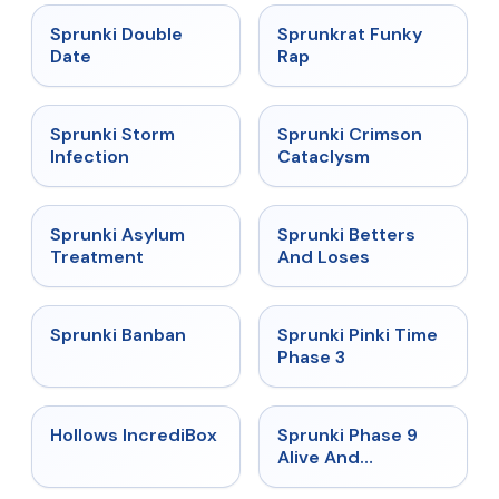
★
4.5
★
4.7
Sprunki Double
Sprunkrat Funky
Date
Rap
★
4.7
★
4.7
Sprunki Storm
Sprunki Crimson
Infection
Cataclysm
★
4.5
★
4.6
Sprunki Asylum
Sprunki Betters
Treatment
And Loses
★
4.7
★
4.9
Sprunki Banban
Sprunki Pinki Time
Phase 3
★
4.3
★
4.4
Hollows IncrediBox
Sprunki Phase 9
Alive And
Malediction