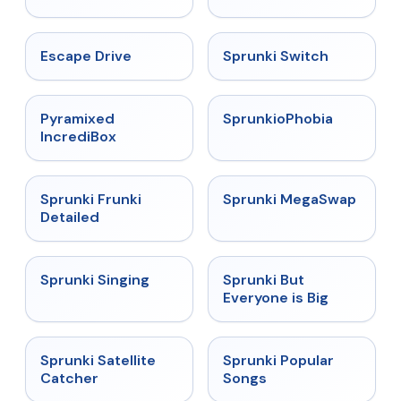
★
4.4
★
4.7
Escape Drive
Sprunki Switch
★
4.6
★
4.5
Pyramixed
SprunkioPhobia
IncrediBox
★
4.7
★
4.5
Sprunki Frunki
Sprunki MegaSwap
Detailed
★
4.6
★
4.5
Sprunki Singing
Sprunki But
Everyone is Big
★
4.4
★
4.6
Sprunki Satellite
Sprunki Popular
Catcher
Songs