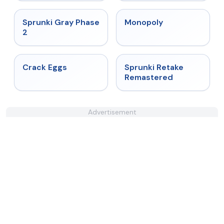
★
4.4
★
4.4
Sprunki Gray Phase
Monopoly
2
★
4.4
★
5
Crack Eggs
Sprunki Retake
Remastered
Advertisement