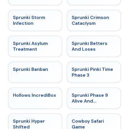
★
4.7
★
4.7
Sprunki Storm
Sprunki Crimson
Infection
Cataclysm
★
4.5
★
4.6
Sprunki Asylum
Sprunki Betters
Treatment
And Loses
★
4.7
★
4.9
Sprunki Banban
Sprunki Pinki Time
Phase 3
★
4.3
★
4.4
Hollows IncrediBox
Sprunki Phase 9
Alive And
Malediction
★
4.5
★
5
Sprunki Hyper
Cowboy Safari
Shifted
Game