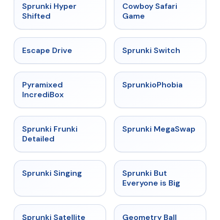
★
4.5
★
5
Sprunki Hyper
Cowboy Safari
Shifted
Game
★
4.4
★
4.7
Escape Drive
Sprunki Switch
★
4.6
★
4.5
Pyramixed
SprunkioPhobia
IncrediBox
★
4.7
★
4.5
Sprunki Frunki
Sprunki MegaSwap
Detailed
★
4.6
★
4.5
Sprunki Singing
Sprunki But
Everyone is Big
★
4.4
★
4.3
Sprunki Satellite
Geometry Ball