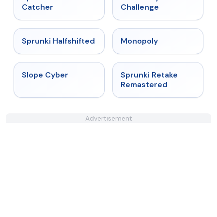
Catcher
Challenge
★
4.9
★
4.4
Sprunki Halfshifted
Monopoly
★
4.3
★
5
Slope Cyber
Sprunki Retake
Remastered
Advertisement