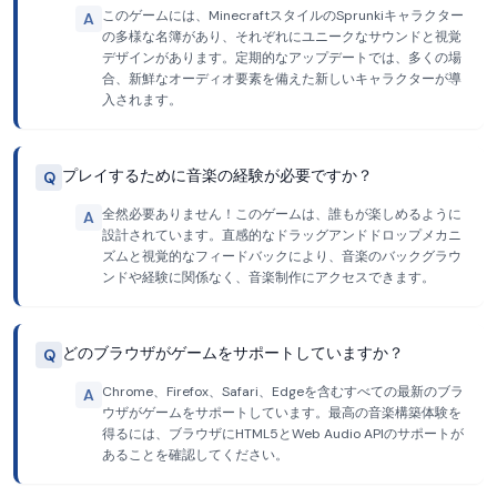
このゲームには、MinecraftスタイルのSprunkiキャラクター
A
の多様な名簿があり、それぞれにユニークなサウンドと視覚
デザインがあります。定期的なアップデートでは、多くの場
合、新鮮なオーディオ要素を備えた新しいキャラクターが導
入されます。
プレイするために音楽の経験が必要ですか？
Q
全然必要ありません！このゲームは、誰もが楽しめるように
A
設計されています。直感的なドラッグアンドドロップメカニ
ズムと視覚的なフィードバックにより、音楽のバックグラウ
ンドや経験に関係なく、音楽制作にアクセスできます。
どのブラウザがゲームをサポートしていますか？
Q
Chrome、Firefox、Safari、Edgeを含むすべての最新のブラ
A
ウザがゲームをサポートしています。最高の音楽構築体験を
得るには、ブラウザにHTML5とWeb Audio APIのサポートが
あることを確認してください。