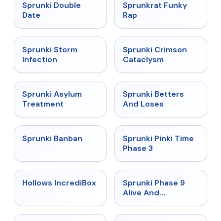
★
4.5
★
4.7
Sprunki Double
Sprunkrat Funky
Date
Rap
★
4.7
★
4.7
Sprunki Storm
Sprunki Crimson
Infection
Cataclysm
★
4.5
★
4.6
Sprunki Asylum
Sprunki Betters
Treatment
And Loses
★
4.7
★
4.9
Sprunki Banban
Sprunki Pinki Time
Phase 3
★
4.3
★
4.4
Hollows IncrediBox
Sprunki Phase 9
Alive And
Malediction