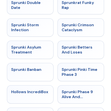
★
4.5
★
4.7
Sprunki Double
Sprunkrat Funky
Date
Rap
★
4.7
★
4.7
Sprunki Storm
Sprunki Crimson
Infection
Cataclysm
★
4.5
★
4.6
Sprunki Asylum
Sprunki Betters
Treatment
And Loses
★
4.7
★
4.9
Sprunki Banban
Sprunki Pinki Time
Phase 3
★
4.3
★
4.4
Hollows IncrediBox
Sprunki Phase 9
Alive And
Malediction