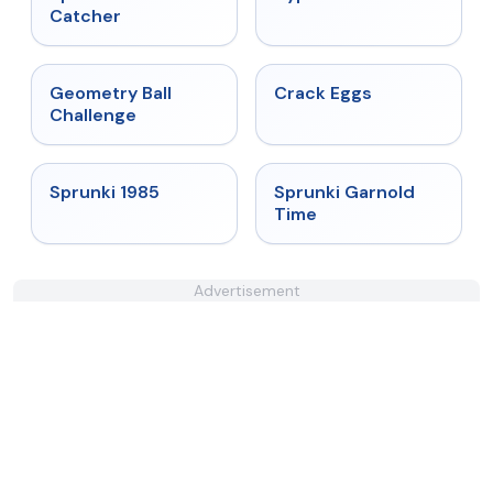
Catcher
★
4.3
★
4.4
Geometry Ball
Crack Eggs
Challenge
★
4.9
★
4.6
Sprunki 1985
Sprunki Garnold
Time
Advertisement