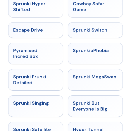
★
4.5
★
5
Sprunki Hyper
Cowboy Safari
Shifted
Game
★
4.4
★
4.7
Escape Drive
Sprunki Switch
★
4.6
★
4.5
Pyramixed
SprunkioPhobia
IncrediBox
★
4.7
★
4.5
Sprunki Frunki
Sprunki MegaSwap
Detailed
★
4.6
★
4.5
Sprunki Singing
Sprunki But
Everyone is Big
★
4.4
★
4.5
Sprunki Satellite
Hyper Tunnel